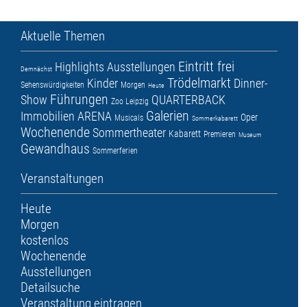
Aktuelle Themen
Eintritt frei
Highlights
Ausstellungen
Demnächst
Trödelmarkt
Kinder
Dinner-
Sehenswürdigkeiten
Morgen
Heute
Führungen
Show
QUARTERBACK
Zoo Leipzig
Galerien
Immobilien ARENA
Oper
Musicals
Sommerkabarett
Wochenende
Sommertheater
Kabarett
Premieren
Museum
Gewandhaus
Sommerferien
Veranstaltungen
Heute
Morgen
kostenlos
Wochenende
Ausstellungen
Detailsuche
Veranstaltung eintragen