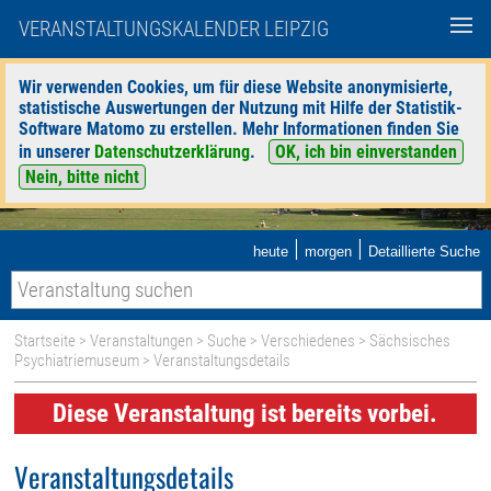
VERANSTALTUNGSKALENDER LEIPZIG
Wir verwenden Cookies, um für diese Website anonymisierte,
statistische Auswertungen der Nutzung mit Hilfe der Statistik-
Software Matomo zu erstellen. Mehr Informationen finden Sie
in unserer
Datenschutzerklärung
.
OK, ich bin einverstanden
Nein, bitte nicht
|
|
heute
morgen
Detaillierte Suche
Startseite
>
Veranstaltungen
>
Suche
>
Verschiedenes
>
Sächsisches
Psychiatriemuseum
> Veranstaltungsdetails
Diese Veranstaltung ist bereits vorbei.
Veranstaltungsdetails