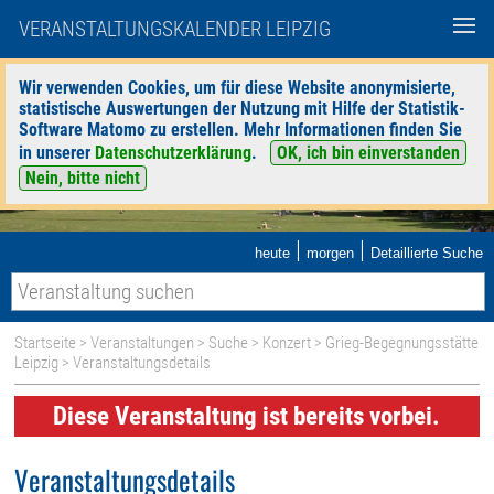
VERANSTALTUNGSKALENDER LEIPZIG
Wir verwenden Cookies, um für diese Website anonymisierte,
statistische Auswertungen der Nutzung mit Hilfe der Statistik-
Software Matomo zu erstellen. Mehr Informationen finden Sie
in unserer
Datenschutzerklärung
.
OK, ich bin einverstanden
Nein, bitte nicht
|
|
heute
morgen
Detaillierte Suche
Startseite
>
Veranstaltungen
>
Suche
>
Konzert
>
Grieg-Begegnungsstätte
Leipzig
> Veranstaltungsdetails
Diese Veranstaltung ist bereits vorbei.
Veranstaltungsdetails