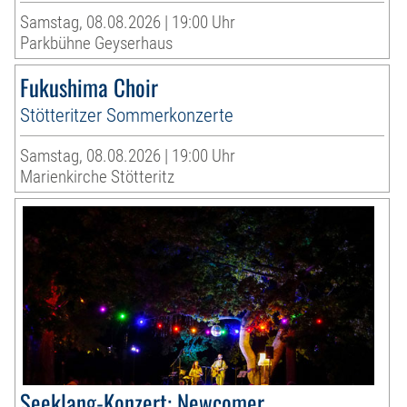
Samstag, 08.08.2026 | 19:00 Uhr
Parkbühne Geyserhaus
Fukushima Choir
Stötteritzer Sommerkonzerte
Samstag, 08.08.2026 | 19:00 Uhr
Marienkirche Stötteritz
Seeklang-Konzert: Newcomer