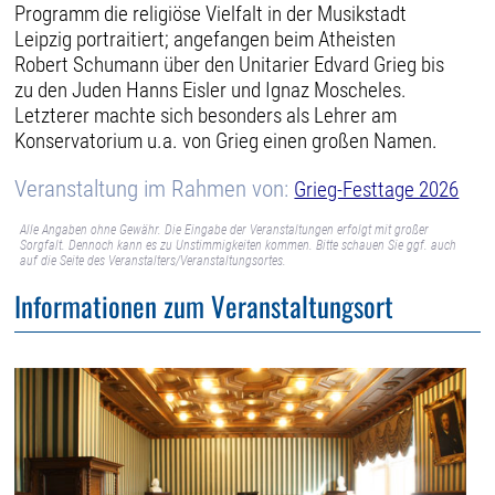
Programm die religiöse Vielfalt in der Musikstadt
Leipzig portraitiert; angefangen beim Atheisten
Robert Schumann über den Unitarier Edvard Grieg bis
zu den Juden Hanns Eisler und Ignaz Moscheles.
Letzterer machte sich besonders als Lehrer am
Konservatorium u.a. von Grieg einen großen Namen.
Veranstaltung im Rahmen von:
Grieg-Festtage 2026
Alle Angaben ohne Gewähr. Die Eingabe der Veranstaltungen erfolgt mit großer
Sorgfalt. Dennoch kann es zu Unstimmigkeiten kommen. Bitte schauen Sie ggf. auch
auf die Seite des Veranstalters/Veranstaltungsortes.
Informationen zum Veranstaltungsort