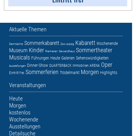
Aktuelle Themen
Kabarett
Sommerkabarett
Wochenende
Demnächst
Zoo Leipzig
Kinder
Sommertheater
Museum
Premieren
Gewandhaus
Musicals
Führungen
Heute
Galerien
Sehenswürdigkeiten
Oper
Dinner-Show
QUARTERBACK Immobilien ARENA
Ausstellungen
Sommerferien
Morgen
Trödelmarkt
Highlights
Eintritt frei
Veranstaltungen
Heute
Morgen
kostenlos
Wochenende
Ausstellungen
Detailsuche