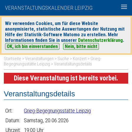
VERANSTALTUNGSKALENDER LEIPZIG
Wir verwenden Cookies, um für diese Website
anonymisierte, statistische Auswertungen der Nutzung mit
|
|
Hilfe der Statistik-Software Matomo zu erstellen. Mehr
heute
morgen
Detaillierte Suche
Informationen finden Sie in unserer
Datenschutzerklärung
.
OK, ich bin einverstanden
Nein, bitte nicht
Startseite
>
Veranstaltungen
>
Suche
>
Konzert
>
Grieg-
Begegnungsstätte Leipzig
> Veranstaltungsdetails
Diese Veranstaltung ist bereits vorbei.
Veranstaltungsdetails
Ort:
Grieg-Begegnungsstätte Leipzig
Datum:
Samstag, 20.06.2026
Uhrzeit:
19:00 Uhr