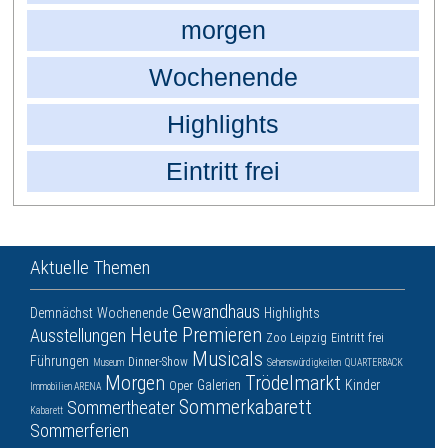
morgen
Wochenende
Highlights
Eintritt frei
Aktuelle Themen
Gewandhaus
Demnächst
Wochenende
Highlights
Heute
Premieren
Ausstellungen
Zoo Leipzig
Eintritt frei
Musicals
Führungen
Dinner-Show
Museum
Sehenswürdigkeiten
QUARTERBACK
Morgen
Trödelmarkt
Galerien
Kinder
Oper
Immobilien ARENA
Sommerkabarett
Sommertheater
Kabarett
Sommerferien