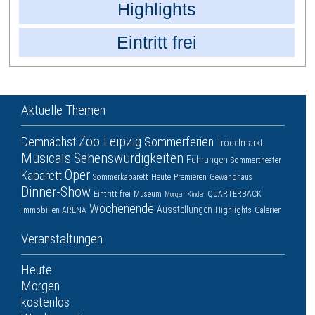
Highlights
Eintritt frei
Aktuelle Themen
Zoo Leipzig
Demnächst
Sommerferien
Trödelmarkt
Musicals
Sehenswürdigkeiten
Führungen
Sommertheater
Oper
Kabarett
Sommerkabarett
Heute
Premieren
Gewandhaus
Dinner-Show
Eintritt frei
Museum
QUARTERBACK
Morgen
Kinder
Wochenende
Ausstellungen
Immobilien ARENA
Highlights
Galerien
Veranstaltungen
Heute
Morgen
kostenlos