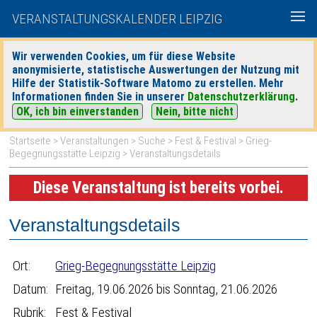
VERANSTALTUNGSKALENDER LEIPZIG
Wir verwenden Cookies, um für diese Website
anonymisierte, statistische Auswertungen der Nutzung mit
|
|
Hilfe der Statistik-Software Matomo zu erstellen. Mehr
heute
morgen
Detaillierte Suche
Informationen finden Sie in unserer
Datenschutzerklärung
.
OK, ich bin einverstanden
Nein, bitte nicht
Startseite
>
Veranstaltungen
>
Suche
>
Fest & Festival
>
Grieg-
Begegnungsstätte Leipzig
> Veranstaltungsdetails
Diese Veranstaltung ist bereits vorbei.
Veranstaltungsdetails
Ort:
Grieg-Begegnungsstätte Leipzig
Datum:
Freitag, 19.06.2026 bis Sonntag, 21.06.2026
Rubrik:
Fest & Festival