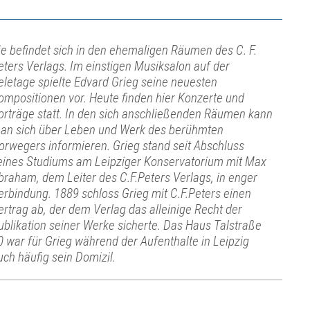
ie befindet sich in den ehemaligen Räumen des C. F.
eters Verlags. Im einstigen Musiksalon auf der
eletage spielte Edvard Grieg seine neuesten
ompositionen vor. Heute finden hier Konzerte und
orträge statt. In den sich anschließenden Räumen kann
an sich über Leben und Werk des berühmten
orwegers informieren. Grieg stand seit Abschluss
eines Studiums am Leipziger Konservatorium mit Max
braham, dem Leiter des C.F.Peters Verlags, in enger
erbindung. 1889 schloss Grieg mit C.F.Peters einen
ertrag ab, der dem Verlag das alleinige Recht der
ublikation seiner Werke sicherte. Das Haus Talstraße
0 war für Grieg während der Aufenthalte in Leipzig
uch häufig sein Domizil.