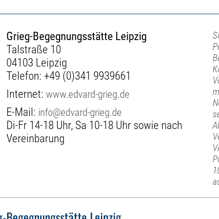
Grieg-Begegnungsstätte Leipzig
S
P
Talstraße 10
B
04103 Leipzig
K
Telefon:
+49 (0)341 9939661
V
m
Internet:
www.edvard-grieg.de
N
E-Mail:
info@edvard-grieg.de
s
Di-Fr 14-18 Uhr, Sa 10-18 Uhr sowie nach
A
V
Vereinbarung
V
P
1
a
g-Begegnungsstätte Leipzig