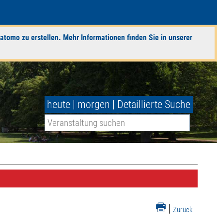
atomo zu erstellen. Mehr Informationen finden Sie in unserer
heute
|
morgen
|
Detaillierte Suche
|
Zurück