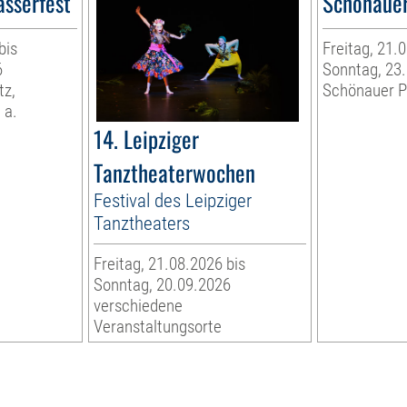
asserfest
Schönauer
bis
Freitag, 21.
6
Sonntag, 23
tz,
Schönauer P
 a.
14. Leipziger
Tanztheaterwochen
Festival des Leipziger
Tanztheaters
Freitag, 21.08.2026 bis
Sonntag, 20.09.2026
verschiedene
Veranstaltungsorte