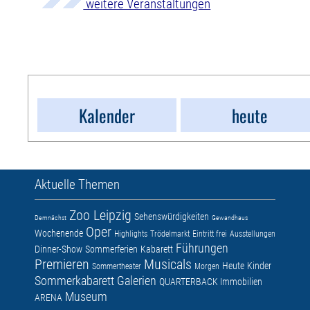
weitere Veranstaltungen
Kalender
heute
Aktuelle Themen
Zoo Leipzig
Sehenswürdigkeiten
Demnächst
Gewandhaus
Oper
Wochenende
Highlights
Trödelmarkt
Eintritt frei
Ausstellungen
Führungen
Dinner-Show
Sommerferien
Kabarett
Premieren
Musicals
Heute
Kinder
Sommertheater
Morgen
Sommerkabarett
Galerien
QUARTERBACK Immobilien
Museum
ARENA