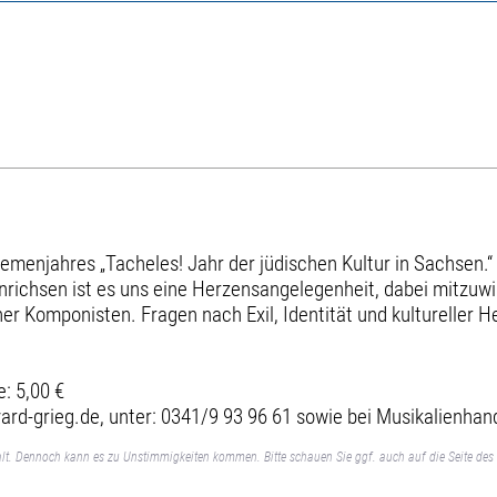
emenjahres „Tacheles! Jahr der jüdischen Kultur in Sachsen.“
nrichsen ist es uns eine Herzensangelegenheit, dabei mitzuwi
er Komponisten. Fragen nach Exil, Identität und kultureller 
e: 5,00 €
ard-grieg.de, unter: 0341/9 93 96 61 sowie bei Musikalienhan
lt. Dennoch kann es zu Unstimmigkeiten kommen. Bitte schauen Sie ggf. auch auf die Seite des 