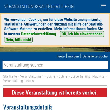
VERANSTALTUNGSKALENDER LEIPZIG
Wir verwenden Cookies, um für diese Website anonymisierte,
statistische Auswertungen der Nutzung mit Hilfe der Statistik-
Software Matomo zu erstellen. Mehr Informationen finden Sie
in unserer
Datenschutzerklärung
.
OK, ich bin einverstanden
Nein, bitte nicht
|
|
heute
morgen
Detaillierte Suche
Startseite
>
Veranstaltungen
>
Suche
>
Bühne
>
Bürgerbahnhof Plagwitz
>
Veranstaltungsdetails
Diese Veranstaltung ist bereits vorbei.
Veranstaltungsdetails