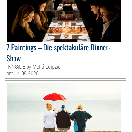
7 Paintings – Die spektakuläre Dinner-
Show
INNSiDE by Meliá Leipzig
am 14.08.2026