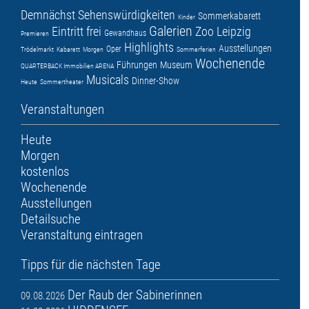
Demnächst
Sehenswürdigkeiten
Sommerkabarett
Kinder
Galerien
Eintritt frei
Zoo Leipzig
Gewandhaus
Premieren
Highlights
Ausstellungen
Oper
Trödelmarkt
Kabarett
Morgen
Sommerferien
Wochenende
Führungen
Museum
QUARTERBACK Immobilien ARENA
Musicals
Dinner-Show
Heute
Sommertheater
Veranstaltungen
Heute
Morgen
kostenlos
Wochenende
Ausstellungen
Detailsuche
Veranstaltung eintragen
Tipps für die nächsten Tage
Der Raub der Sabinerinnen
09.08.2026