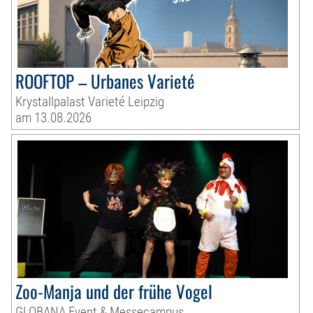
ROOFTOP – Urbanes Varieté
Krystallpalast Varieté Leipzig
am 13.08.2026
Zoo-Manja und der frühe Vogel
GLOBANA Event & Messecampus