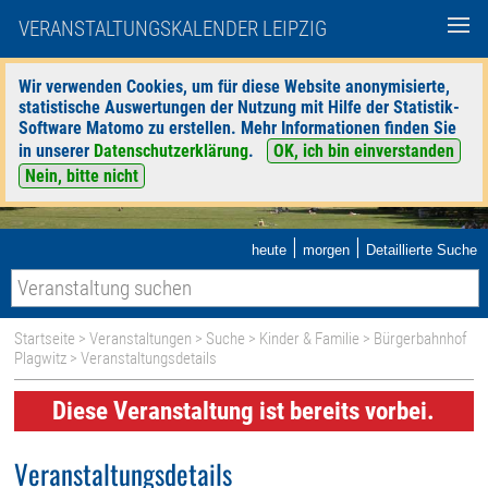
VERANSTALTUNGSKALENDER LEIPZIG
Wir verwenden Cookies, um für diese Website anonymisierte,
statistische Auswertungen der Nutzung mit Hilfe der Statistik-
Software Matomo zu erstellen. Mehr Informationen finden Sie
in unserer
Datenschutzerklärung
.
OK, ich bin einverstanden
Nein, bitte nicht
|
|
heute
morgen
Detaillierte Suche
Startseite
>
Veranstaltungen
>
Suche
>
Kinder & Familie
>
Bürgerbahnhof
Plagwitz
> Veranstaltungsdetails
Diese Veranstaltung ist bereits vorbei.
Veranstaltungsdetails