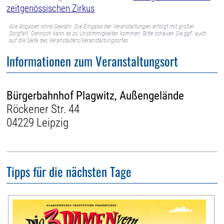
zeitgenössischen Zirkus
Alle Angaben ohne Gewähr. Die Eingabe der Veranstaltungen erfolgt mit großer
Sorgfalt. Dennoch kann es zu Unstimmigkeiten kommen. Bitte schauen Sie ggf. auch
auf die Seite des Veranstalters/Veranstaltungsortes.
Informationen zum Veranstaltungsort
Bürgerbahnhof Plagwitz, Außengelände
Röckener Str. 44
04229 Leipzig
Tipps für die nächsten Tage