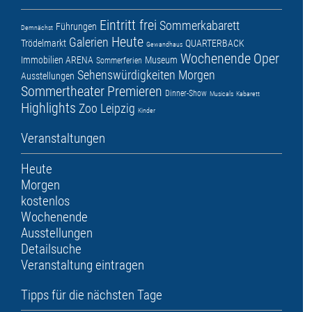
Eintritt frei
Sommerkabarett
Führungen
Demnächst
Heute
Galerien
Trödelmarkt
QUARTERBACK
Gewandhaus
Wochenende
Oper
Immobilien ARENA
Museum
Sommerferien
Sehenswürdigkeiten
Morgen
Ausstellungen
Sommertheater
Premieren
Dinner-Show
Musicals
Kabarett
Highlights
Zoo Leipzig
Kinder
Veranstaltungen
Heute
Morgen
kostenlos
Wochenende
Ausstellungen
Detailsuche
Veranstaltung eintragen
Tipps für die nächsten Tage