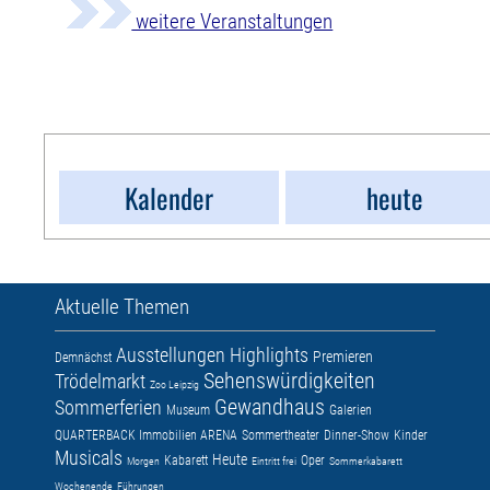
weitere Veranstaltungen
Kalender
heute
Aktuelle Themen
Ausstellungen
Highlights
Premieren
Demnächst
Sehenswürdigkeiten
Trödelmarkt
Zoo Leipzig
Gewandhaus
Sommerferien
Museum
Galerien
QUARTERBACK Immobilien ARENA
Sommertheater
Dinner-Show
Kinder
Musicals
Heute
Kabarett
Oper
Morgen
Eintritt frei
Sommerkabarett
Wochenende
Führungen