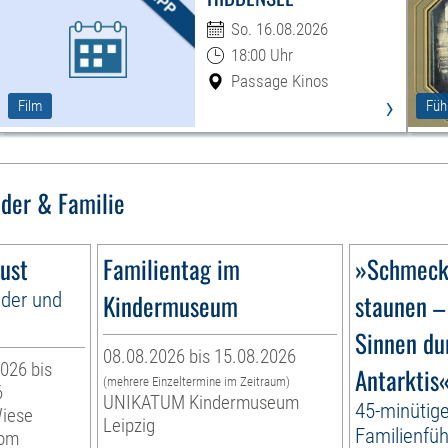
So. 16.08.2026
18:00 Uhr
Passage Kinos
›
Film
Füh
nder & Familie
ust
Familientag im
»Schmecke
nder und
Kindermuseum
staunen –
Sinnen du
08.08.2026 bis 15.08.2026
026 bis
Antarktis
(mehrere Einzeltermine im Zeitraum)
6
UNIKATUM Kindermuseum
45-minütig
Wiese
Leipzig
Familienfüh
vom