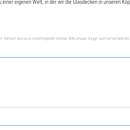
u einer eigenen Welt, in der wir die Glasdecken in unseren Kö
lt. Dennoch kann es zu Unstimmigkeiten kommen. Bitte schauen Sie ggf. auch auf die Seite des 