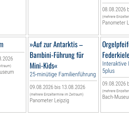
08.08.2026 b
(mehrere Einzelte
Panometer L
um
»Auf zur Antarktis –
Orgelpfei
Bambini-Führung für
Federkiel
8.2026
Mini-Kids«
Interaktive
eitraum)
5plus
museum
25-minütige Familienführung
09.08.2026 b
09.08.2026 bis 13.08.2026
(mehrere Einzelte
(mehrere Einzeltermine im Zeitraum)
Bach-Muse
Panometer Leipzig