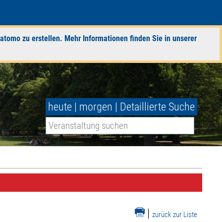
atomo zu erstellen. Mehr Informationen finden Sie in unserer
heute
|
morgen
|
Detaillierte Suche
|
zurück zur Liste