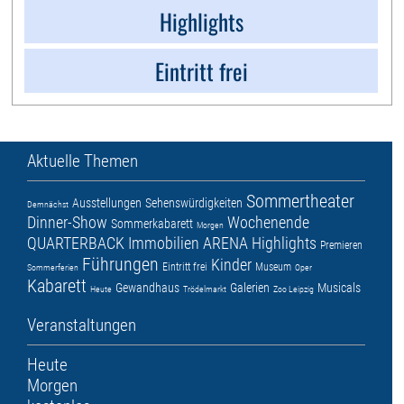
Highlights
Eintritt frei
Aktuelle Themen
Sommertheater
Ausstellungen
Sehenswürdigkeiten
Demnächst
Dinner-Show
Wochenende
Sommerkabarett
Morgen
QUARTERBACK Immobilien ARENA
Highlights
Premieren
Führungen
Kinder
Eintritt frei
Museum
Sommerferien
Oper
Kabarett
Gewandhaus
Galerien
Musicals
Heute
Trödelmarkt
Zoo Leipzig
Veranstaltungen
Heute
Morgen