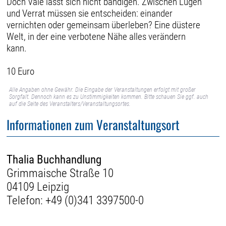
Doch Vale lässt sich nicht bändigen. Zwischen Lügen
und Verrat müssen sie entscheiden: einander
vernichten oder gemeinsam überleben? Eine düstere
Welt, in der eine verbotene Nähe alles verändern
kann.
10 Euro
Alle Angaben ohne Gewähr. Die Eingabe der Veranstaltungen erfolgt mit großer
Sorgfalt. Dennoch kann es zu Unstimmigkeiten kommen. Bitte schauen Sie ggf. auch
auf die Seite des Veranstalters/Veranstaltungsortes.
Informationen zum Veranstaltungsort
Thalia Buchhandlung
Grimmaische Straße 10
04109 Leipzig
Telefon:
+49 (0)341 3397500-0