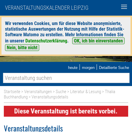
VERANSTALTUNGSKALENDER LEIPZIG
Wir verwenden Cookies, um für diese Website anonymisierte,
statistische Auswertungen der Nutzung mit Hilfe der Statistik-
Software Matomo zu erstellen. Mehr Informationen finden Sie
in unserer
Datenschutzerklärung
.
OK, ich bin einverstanden
Nein, bitte nicht
|
|
heute
morgen
Detaillierte Suche
Startseite
>
Veranstaltungen
>
Suche
>
Literatur & Lesung
>
Thalia
Buchhandlung
> Veranstaltungsdetails
Diese Veranstaltung ist bereits vorbei.
Veranstaltungsdetails