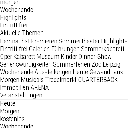
morgen
Wochenende
Highlights
Eintritt frei
Aktuelle Themen
Demnächst
Premieren
Sommertheater
Highlights
Eintritt frei
Galerien
Führungen
Sommerkabarett
Oper
Kabarett
Museum
Kinder
Dinner-Show
Sehenswürdigkeiten
Sommerferien
Zoo Leipzig
Wochenende
Ausstellungen
Heute
Gewandhaus
Morgen
Musicals
Trödelmarkt
QUARTERBACK
Immobilien ARENA
Veranstaltungen
Heute
Morgen
kostenlos
Wochenende