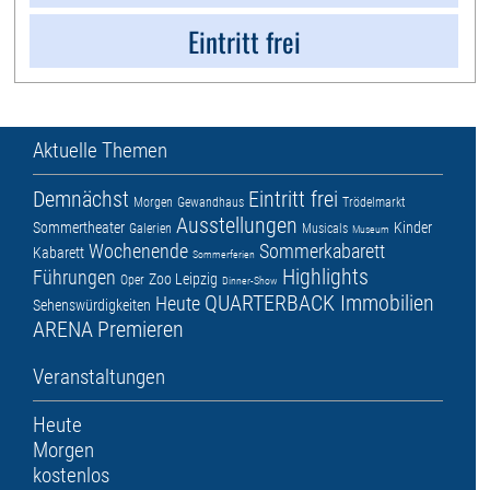
Eintritt frei
Aktuelle Themen
Demnächst
Eintritt frei
Morgen
Gewandhaus
Trödelmarkt
Ausstellungen
Sommertheater
Kinder
Galerien
Musicals
Museum
Wochenende
Sommerkabarett
Kabarett
Sommerferien
Highlights
Führungen
Zoo Leipzig
Oper
Dinner-Show
QUARTERBACK Immobilien
Heute
Sehenswürdigkeiten
ARENA
Premieren
Veranstaltungen
Heute
Morgen
kostenlos