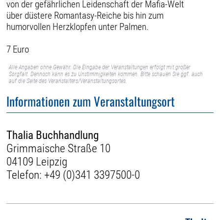
von der gefährlichen Leidenschaft der Mafia-Welt
über düstere Romantasy-Reiche bis hin zum
humorvollen Herzklopfen unter Palmen.
7 Euro
Alle Angaben ohne Gewähr. Die Eingabe der Veranstaltungen erfolgt mit großer
Sorgfalt. Dennoch kann es zu Unstimmigkeiten kommen. Bitte schauen Sie ggf. auch
auf die Seite des Veranstalters/Veranstaltungsortes.
Informationen zum Veranstaltungsort
Thalia Buchhandlung
Grimmaische Straße 10
04109 Leipzig
Telefon:
+49 (0)341 3397500-0