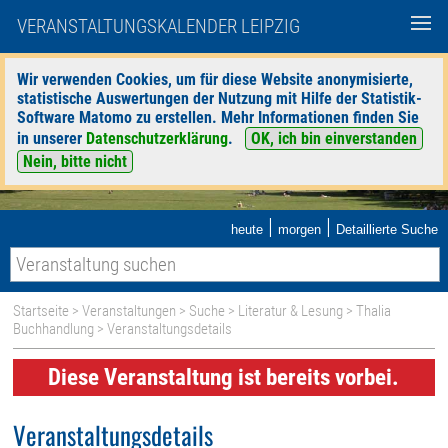
VERANSTALTUNGSKALENDER LEIPZIG
Wir verwenden Cookies, um für diese Website anonymisierte,
statistische Auswertungen der Nutzung mit Hilfe der Statistik-
Software Matomo zu erstellen. Mehr Informationen finden Sie
in unserer
Datenschutzerklärung
.
OK, ich bin einverstanden
Nein, bitte nicht
|
|
heute
morgen
Detaillierte Suche
Startseite
>
Veranstaltungen
>
Suche
>
Literatur & Lesung
>
Thalia
Buchhandlung
> Veranstaltungsdetails
Diese Veranstaltung ist bereits vorbei.
Veranstaltungsdetails