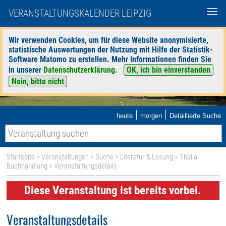
VERANSTALTUNGSKALENDER LEIPZIG
Wir verwenden Cookies, um für diese Website anonymisierte,
statistische Auswertungen der Nutzung mit Hilfe der Statistik-
Software Matomo zu erstellen. Mehr Informationen finden Sie
in unserer
Datenschutzerklärung
.
OK, ich bin einverstanden
Nein, bitte nicht
|
|
heute
morgen
Detaillierte Suche
Startseite
>
Veranstaltungen
>
Suche
>
Literatur & Lesung
>
Thalia
Buchhandlung
> Veranstaltungsdetails
Diese Veranstaltung ist bereits vorbei.
Veranstaltungsdetails