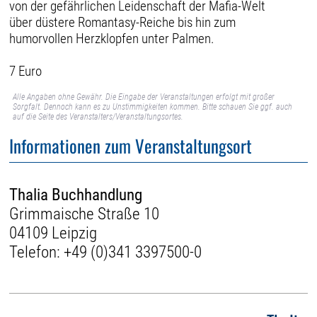
von der gefährlichen Leidenschaft der Mafia-Welt
über düstere Romantasy-Reiche bis hin zum
humorvollen Herzklopfen unter Palmen.
7 Euro
Alle Angaben ohne Gewähr. Die Eingabe der Veranstaltungen erfolgt mit großer
Sorgfalt. Dennoch kann es zu Unstimmigkeiten kommen. Bitte schauen Sie ggf. auch
auf die Seite des Veranstalters/Veranstaltungsortes.
Informationen zum Veranstaltungsort
Thalia Buchhandlung
Grimmaische Straße 10
04109 Leipzig
Telefon:
+49 (0)341 3397500-0