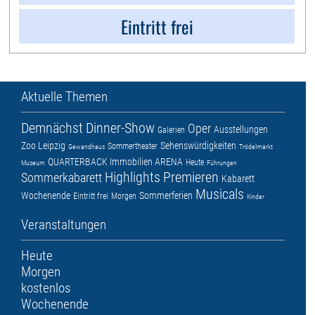
Eintritt frei
Aktuelle Themen
Demnächst
Dinner-Show
Oper
Ausstellungen
Galerien
Zoo Leipzig
Sehenswürdigkeiten
Sommertheater
Gewandhaus
Trödelmarkt
QUARTERBACK Immobilien ARENA
Heute
Museum
Führungen
Highlights
Premieren
Sommerkabarett
Kabarett
Musicals
Wochenende
Sommerferien
Eintritt frei
Morgen
Kinder
Veranstaltungen
Heute
Morgen
kostenlos
Wochenende