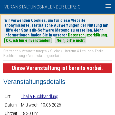
VERANSTALTUNGSKALENDER LEIPZIG
Wir verwenden Cookies, um für diese Website
anonymisierte, statistische Auswertungen der Nutzung mit
|
|
Hilfe der Statistik-Software Matomo zu erstellen. Mehr
heute
morgen
Detaillierte Suche
Informationen finden Sie in unserer
Datenschutzerklärung
.
OK, ich bin einverstanden
Nein, bitte nicht
Startseite
>
Veranstaltungen
>
Suche
>
Literatur & Lesung
>
Thalia
Buchhandlung
> Veranstaltungsdetails
Diese Veranstaltung ist bereits vorbei.
Veranstaltungsdetails
Ort:
Thalia Buchhandlung
Datum:
Mittwoch, 10.06.2026
Uhrzeit:
18:30 Uhr