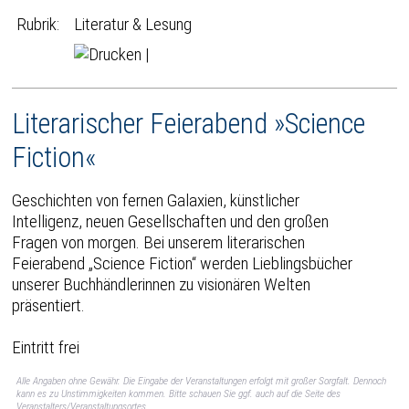
Rubrik:
Literatur & Lesung
|
Literarischer Feierabend »Science
Fiction«
Geschichten von fernen Galaxien, künstlicher
Intelligenz, neuen Gesellschaften und den großen
Fragen von morgen. Bei unserem literarischen
Feierabend „Science Fiction“ werden Lieblingsbücher
unserer Buchhändlerinnen zu visionären Welten
präsentiert.
Eintritt frei
Alle Angaben ohne Gewähr. Die Eingabe der Veranstaltungen erfolgt mit großer Sorgfalt. Dennoch
kann es zu Unstimmigkeiten kommen. Bitte schauen Sie ggf. auch auf die Seite des
Veranstalters/Veranstaltungsortes.