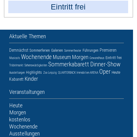
Eintritt frei
Aktuelle Themen
Demnächst
Premieren
Sommerferien
Galerien
Führungen
Sommertheater
Wochenende
Museum
Morgen
Eintritt frei
Musicals
Gewandhaus
Sommerkabarett
Dinner-Show
Trödelmarkt
Sehenswürdigkeiten
Oper
Highlights
Heute
Ausstellungen
Zoo Leipzig
QUARTERBACK Immobilien ARENA
Kinder
Kabarett
Veranstaltungen
Heute
Morgen
kostenlos
Wochenende
Ausstellungen