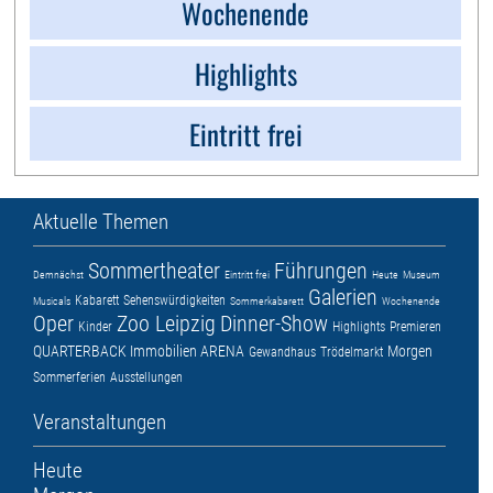
Wochenende
Highlights
Eintritt frei
Aktuelle Themen
Sommertheater
Führungen
Demnächst
Eintritt frei
Heute
Museum
Galerien
Kabarett
Sehenswürdigkeiten
Musicals
Sommerkabarett
Wochenende
Oper
Zoo Leipzig
Dinner-Show
Kinder
Highlights
Premieren
QUARTERBACK Immobilien ARENA
Morgen
Gewandhaus
Trödelmarkt
Sommerferien
Ausstellungen
Veranstaltungen
Heute