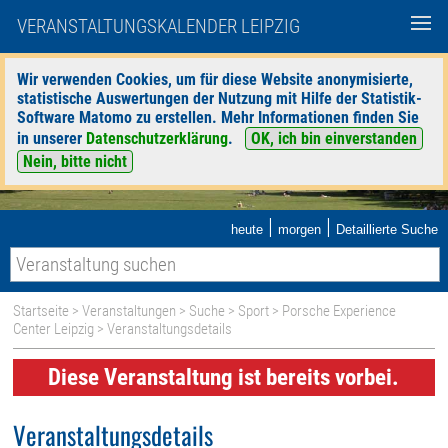
VERANSTALTUNGSKALENDER LEIPZIG
Wir verwenden Cookies, um für diese Website anonymisierte,
statistische Auswertungen der Nutzung mit Hilfe der Statistik-
Software Matomo zu erstellen. Mehr Informationen finden Sie
in unserer
Datenschutzerklärung
.
OK, ich bin einverstanden
Nein, bitte nicht
|
|
heute
morgen
Detaillierte Suche
Startseite
>
Veranstaltungen
>
Suche
>
Sport
>
Porsche Experience
Center Leipzig
> Veranstaltungsdetails
Diese Veranstaltung ist bereits vorbei.
Veranstaltungsdetails