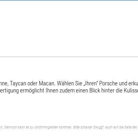
e, Taycan oder Macan. Wählen Sie „Ihren“ Porsche und erkund
ertigung ermöglicht Ihnen zudem einen Blick hinter die Kuliss
lt. Dennoch kann es zu Unstimmigkeiten kommen. Bitte schauen Sie ggf. auch auf die Seite des 