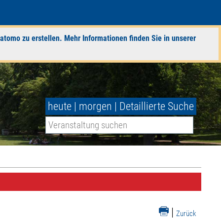
atomo zu erstellen. Mehr Informationen finden Sie in unserer
heute
|
morgen
|
Detaillierte Suche
|
Zurück