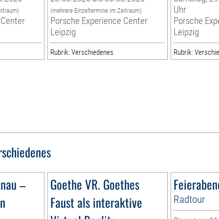
Uhr
eitraum)
(mehrere Einzeltermine im Zeitraum)
 Center
Porsche Experience Center
Porsche Exp
Leipzig
Leipzig
Rubrik: Verschiedenes
Rubrik: Verschi
rschiedenes
ünau –
Goethe VR. Goethes
Feieraben
ün
Faust als interaktive
Radtour