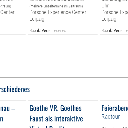
Uhr
eitraum)
(mehrere Einzeltermine im Zeitraum)
 Center
Porsche Experience Center
Porsche Exp
Leipzig
Leipzig
Rubrik: Verschiedenes
Rubrik: Verschi
rschiedenes
ünau –
Goethe VR. Goethes
Feieraben
ün
Faust als interaktive
Radtour