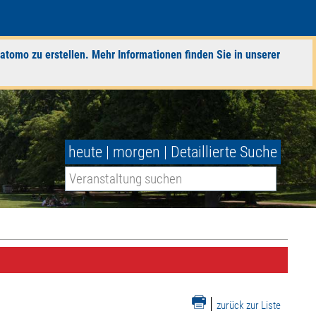
atomo zu erstellen. Mehr Informationen finden Sie in unserer
heute
|
morgen
|
Detaillierte Suche
|
zurück zur Liste