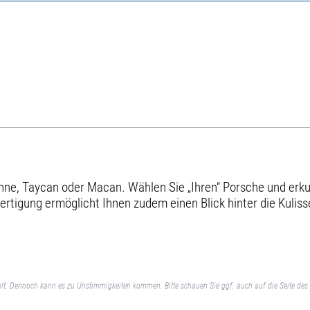
e, Taycan oder Macan. Wählen Sie „Ihren“ Porsche und erkund
ertigung ermöglicht Ihnen zudem einen Blick hinter die Kuliss
lt. Dennoch kann es zu Unstimmigkeiten kommen. Bitte schauen Sie ggf. auch auf die Seite des 