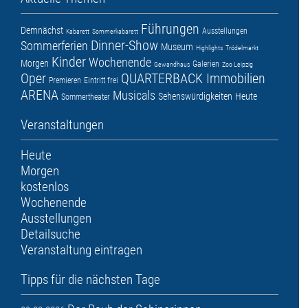
Führungen
Demnächst
Ausstellungen
Kabarett
Sommerkabarett
Dinner-Show
Sommerferien
Museum
Highlights
Trödelmarkt
Kinder
Wochenende
Morgen
Galerien
Gewandhaus
Zoo Leipzig
Oper
QUARTERBACK Immobilien
Premieren
Eintritt frei
ARENA
Musicals
Sehenswürdigkeiten
Heute
Sommertheater
Veranstaltungen
Heute
Morgen
kostenlos
Wochenende
Ausstellungen
Detailsuche
Veranstaltung eintragen
Tipps für die nächsten Tage