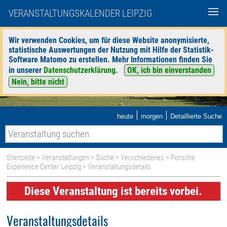
VERANSTALTUNGSKALENDER LEIPZIG
Wir verwenden Cookies, um für diese Website anonymisierte,
statistische Auswertungen der Nutzung mit Hilfe der Statistik-
Software Matomo zu erstellen. Mehr Informationen finden Sie
in unserer
Datenschutzerklärung
.
OK, ich bin einverstanden
Nein, bitte nicht
|
|
heute
morgen
Detaillierte Suche
Startseite
>
Veranstaltungen
>
Suche
>
Verschiedenes
>
Porsche
Experience Center Leipzig
> Veranstaltungsdetails
Diese Veranstaltung ist bereits vorbei.
Veranstaltungsdetails