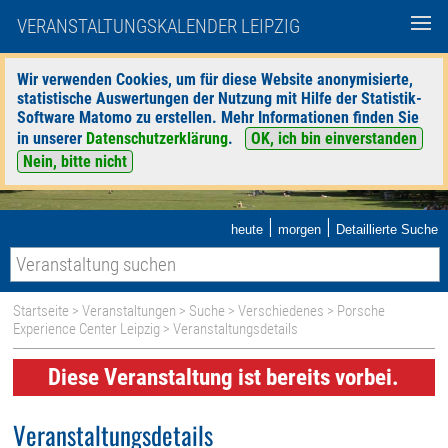
VERANSTALTUNGSKALENDER LEIPZIG
Wir verwenden Cookies, um für diese Website anonymisierte,
statistische Auswertungen der Nutzung mit Hilfe der Statistik-
Software Matomo zu erstellen. Mehr Informationen finden Sie
in unserer
Datenschutzerklärung
.
OK, ich bin einverstanden
Nein, bitte nicht
|
|
heute
morgen
Detaillierte Suche
Startseite
>
Veranstaltungen
>
Suche
>
Verschiedenes
>
Porsche
Experience Center Leipzig
> Veranstaltungsdetails
Diese Veranstaltung ist bereits vorbei.
Veranstaltungsdetails