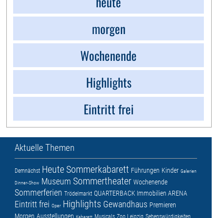
heute
morgen
Wochenende
Highlights
Eintritt frei
Aktuelle Themen
Heute
Sommerkabarett
Führungen
Kinder
Demnächst
Galerien
Sommertheater
Museum
Wochenende
Dinner-Show
Sommerferien
QUARTERBACK Immobilien ARENA
Trödelmarkt
Highlights
Eintritt frei
Gewandhaus
Premieren
Oper
Morgen
Ausstellungen
Musicals
Zoo Leipzig
Sehenswürdigkeiten
Kabarett