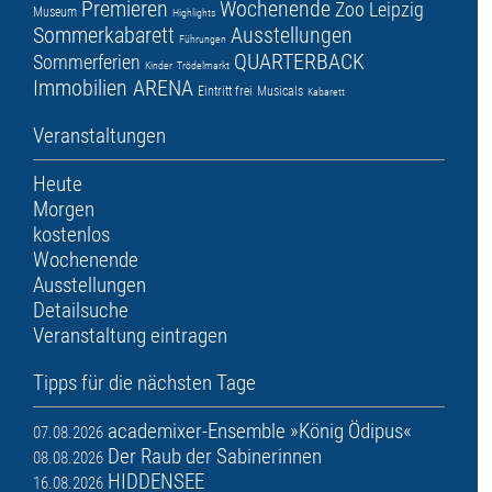
Premieren
Wochenende
Zoo Leipzig
Museum
Highlights
Sommerkabarett
Ausstellungen
Führungen
QUARTERBACK
Sommerferien
Kinder
Trödelmarkt
Immobilien ARENA
Eintritt frei
Musicals
Kabarett
Veranstaltungen
Heute
Morgen
kostenlos
Wochenende
Ausstellungen
Detailsuche
Veranstaltung eintragen
Tipps für die nächsten Tage
academixer-Ensemble »König Ödipus«
07.08.2026
Der Raub der Sabinerinnen
08.08.2026
HIDDENSEE
16.08.2026