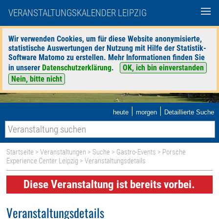
VERANSTALTUNGSKALENDER LEIPZIG
Wir verwenden Cookies, um für diese Website anonymisierte,
statistische Auswertungen der Nutzung mit Hilfe der Statistik-
Software Matomo zu erstellen. Mehr Informationen finden Sie
in unserer
Datenschutzerklärung
.
OK, ich bin einverstanden
Nein, bitte nicht
|
|
heute
morgen
Detaillierte Suche
Startseite
>
Veranstaltungen
>
Suche
>
Gastro-Events
>
Porsche
Experience Center Leipzig
> Veranstaltungsdetails
Diese Veranstaltung ist bereits vorbei.
Veranstaltungsdetails