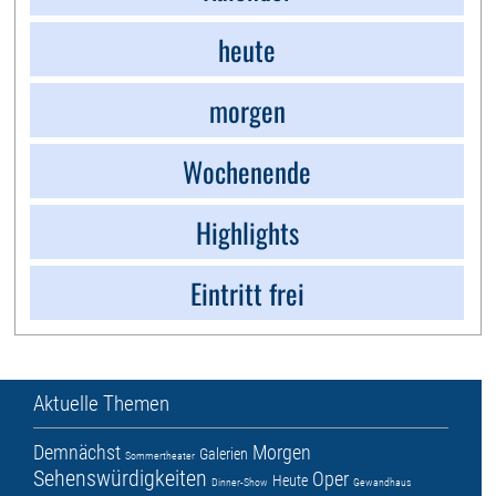
heute
morgen
Wochenende
Highlights
Eintritt frei
Aktuelle Themen
Demnächst
Morgen
Galerien
Sommertheater
Sehenswürdigkeiten
Oper
Heute
Dinner-Show
Gewandhaus