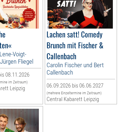
he
Lachen satt! Comedy
äten«
Brunch mit Fischer &
 Lene-Voigt-
Callenbach
Jürgen Fliegel
Carolin Fischer und Bert
Callenbach
is 08.11.2026
rmine im Zeitraum)
06.09.2026 bis 06.06.2027
rett Leipzig
(mehrere Einzeltermine im Zeitraum)
Central Kabarett Leipzig