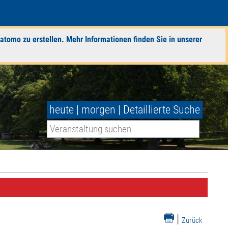
atomo zu erstellen. Mehr Informationen finden Sie in unserer
heute
|
morgen
|
Detaillierte Suche
|
Zurück