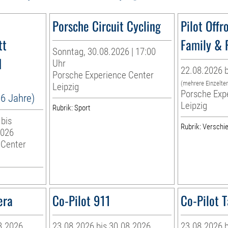
Porsche Circuit Cycling
Pilot Offr
tt
Family & 
Sonntag, 30.08.2026 | 17:00
d
Uhr
22.08.2026 b
Porsche Experience Center
(mehrere Einzelte
Leipzig
Porsche Exp
16 Jahre)
Leipzig
Rubrik: Sport
 bis
Rubrik: Verschi
2026
 Center
era
Co-Pilot 911
Co-Pilot 
8.2026
23.08.2026 bis 30.08.2026
23.08.2026 b