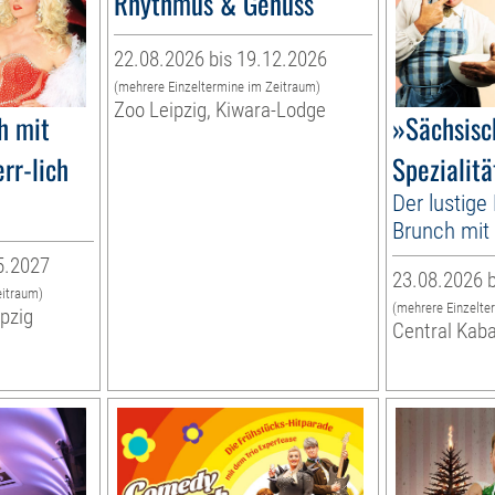
Rhythmus & Genuss
22.08.2026 bis 19.12.2026
(mehrere Einzeltermine im Zeitraum)
Zoo Leipzig, Kiwara-Lodge
h mit
»Sächsisc
rr-lich
Spezialit
Der lustige
Brunch mit 
5.2027
23.08.2026 b
eitraum)
(mehrere Einzelte
ipzig
Central Kaba