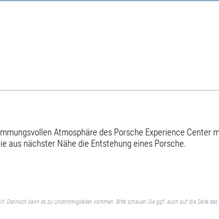
stimmungsvollen Atmosphäre des Porsche Experience Center m
ie aus nächster Nähe die Entstehung eines Porsche.
lt. Dennoch kann es zu Unstimmigkeiten kommen. Bitte schauen Sie ggf. auch auf die Seite des 