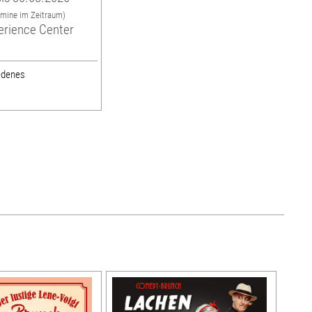
rmine im Zeitraum)
erience Center
edenes