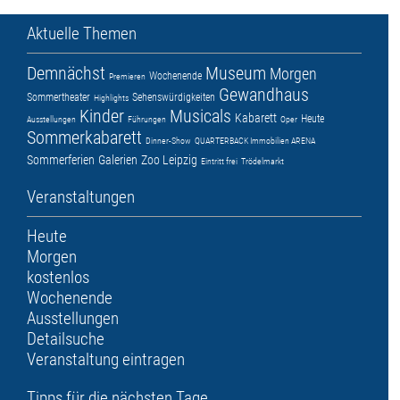
Aktuelle Themen
Demnächst
Museum
Morgen
Wochenende
Premieren
Gewandhaus
Sommertheater
Sehenswürdigkeiten
Highlights
Kinder
Musicals
Kabarett
Heute
Ausstellungen
Führungen
Oper
Sommerkabarett
Dinner-Show
QUARTERBACK Immobilien ARENA
Sommerferien
Galerien
Zoo Leipzig
Eintritt frei
Trödelmarkt
Veranstaltungen
Heute
Morgen
kostenlos
Wochenende
Ausstellungen
Detailsuche
Veranstaltung eintragen
Tipps für die nächsten Tage