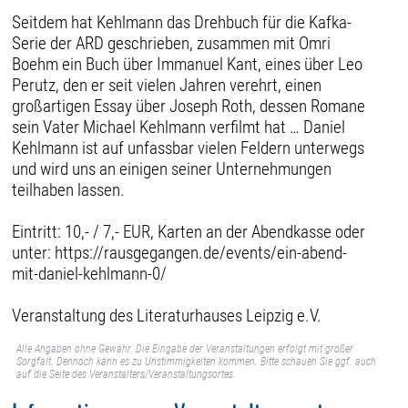
Seitdem hat Kehlmann das Drehbuch für die Kafka-
Serie der ARD geschrieben, zusammen mit Omri
Boehm ein Buch über Immanuel Kant, eines über Leo
Perutz, den er seit vielen Jahren verehrt, einen
großartigen Essay über Joseph Roth, dessen Romane
sein Vater Michael Kehlmann verfilmt hat … Daniel
Kehlmann ist auf unfassbar vielen Feldern unterwegs
und wird uns an einigen seiner Unternehmungen
teilhaben lassen.
Eintritt: 10,- / 7,- EUR, Karten an der Abendkasse oder
unter: https://rausgegangen.de/events/ein-abend-
mit-daniel-kehlmann-0/
Veranstaltung des Literaturhauses Leipzig e.V.
Alle Angaben ohne Gewähr. Die Eingabe der Veranstaltungen erfolgt mit großer
Sorgfalt. Dennoch kann es zu Unstimmigkeiten kommen. Bitte schauen Sie ggf. auch
auf die Seite des Veranstalters/Veranstaltungsortes.