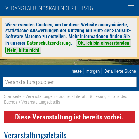
VERANSTALTUNGSKALENDER LEIPZIG
Wir verwenden Cookies, um für diese Website anonymisierte,
statistische Auswertungen der Nutzung mit Hilfe der Statistik-
Software Matomo zu erstellen. Mehr Informationen finden Sie
in unserer
Datenschutzerklärung
.
OK, ich bin einverstanden
Nein, bitte nicht
|
|
heute
morgen
Detaillierte Suche
Startseite
>
Veranstaltungen
>
Suche
>
Literatur & Lesung
>
Haus des
Buches
> Veranstaltungsdetails
Diese Veranstaltung ist bereits vorbei.
Veranstaltungsdetails