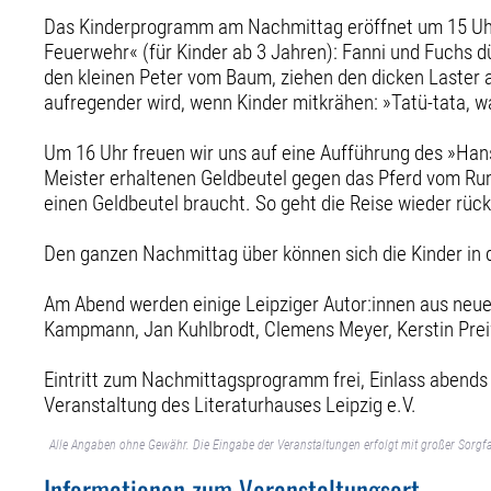
Das Kinderprogramm am Nachmittag eröffnet um 15 Uhr d
Feuerwehr« (für Kinder ab 3 Jahren): Fanni und Fuchs d
den kleinen Peter vom Baum, ziehen den dicken Laster a
aufregender wird, wenn Kinder mitkrähen: »Tatü-tata, was
Um 16 Uhr freuen wir uns auf eine Aufführung des »Han
Meister erhaltenen Geldbeutel gegen das Pferd vom Rump
einen Geldbeutel braucht. So geht die Reise wieder rüc
Den ganzen Nachmittag über können sich die Kinder in 
Am Abend werden einige Leipziger Autor:innen aus neu
Kampmann, Jan Kuhlbrodt, Clemens Meyer, Kerstin Preiwu
Eintritt zum Nachmittagsprogramm frei, Einlass abends ab
Veranstaltung des Literaturhauses Leipzig e.V.
Alle Angaben ohne Gewähr. Die Eingabe der Veranstaltungen erfolgt mit großer Sorgfa
Informationen zum Veranstaltungsort