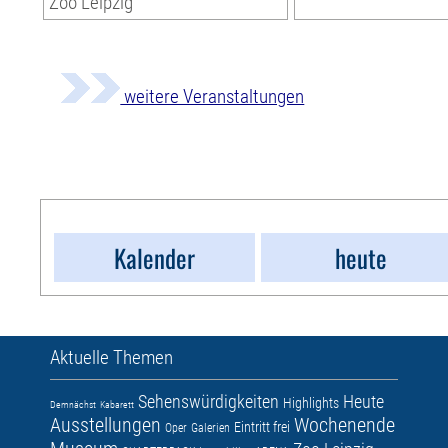
Zoo Leipzig
weitere Veranstaltungen
Kalender
heute
Aktuelle Themen
Sehenswürdigkeiten
Heute
Highlights
Demnächst
Kabarett
Ausstellungen
Wochenende
Eintritt frei
Oper
Galerien