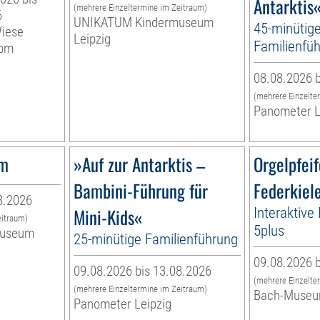
Antarktis
(mehrere Einzeltermine im Zeitraum)
6
UNIKATUM Kindermuseum
45-minütig
Wiese
Leipzig
Familienfüh
vom
08.08.2026 b
(mehrere Einzelte
Panometer L
um
»Auf zur Antarktis –
Orgelpfei
Bambini-Führung für
Federkiel
8.2026
Mini-Kids«
Interaktive
eitraum)
5plus
museum
25-minütige Familienführung
09.08.2026 b
09.08.2026 bis 13.08.2026
(mehrere Einzelte
(mehrere Einzeltermine im Zeitraum)
Bach-Muse
Panometer Leipzig