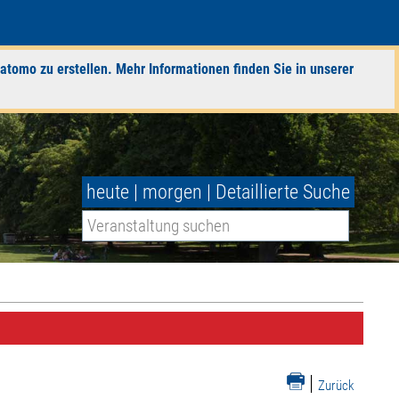
atomo zu erstellen. Mehr Informationen finden Sie in unserer
heute
|
morgen
|
Detaillierte Suche
|
Zurück