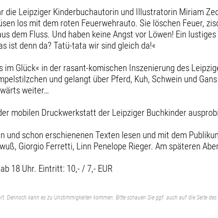
ie Leipziger Kinderbuchautorin und Illustratorin Miriam Zed
üsen los mit dem roten Feuerwehrauto. Sie löschen Feuer, zisc
us dem Fluss. Und haben keine Angst vor Löwen! Ein lustiges 
 ist denn da? Tatü-tata wir sind gleich da!«
s im Glück« in der rasant-komischen Inszenierung des Leipzig
elstilzchen und gelangt über Pferd, Kuh, Schwein und Gans zu
kwärts weiter…
der mobilen Druckwerkstatt der Leipziger Buchkinder ausprob
en und schon erschienenen Texten lesen und mit dem Publiku
ß, Giorgio Ferretti, Linn Penelope Rieger. Am späteren Abend
 18 Uhr. Eintritt: 10,- / 7,- EUR
lt. Dennoch kann es zu Unstimmigkeiten kommen. Bitte schauen Sie ggf. auch auf die Seite des 