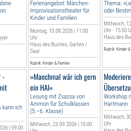
abine
Ferienangebot: Märchen-
Thema: »Le
von
Improvisationstheater für
oder Best
Kinder und Familien
Mittwoch, 12
Uhr - 15:00 
Montag, 10.08.2026 | 11:00
Haus des Bu
oyer
Uhr
Haus des Buches, Garten /
Rubrik: Kinder &
Saal
Rubrik: Kinder & Familie
 -
»Manchmal wär ich gern
Moderiere
mit
ein HAI«
Übersetzu
Lesung mit Zsazsa von
Workshop m
Ammon für Schulklassen
Hartmann
 kann ich
(5.–6. Klasse)
Mittwoch, 30
Uhr
Mittwoch, 23.09.2026 | 10:00
026 | 09:00
Haus des Bu
Uhr