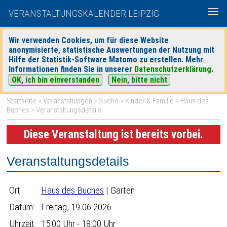
VERANSTALTUNGSKALENDER LEIPZIG
Wir verwenden Cookies, um für diese Website
anonymisierte, statistische Auswertungen der Nutzung mit
|
|
Hilfe der Statistik-Software Matomo zu erstellen. Mehr
heute
morgen
Detaillierte Suche
Informationen finden Sie in unserer
Datenschutzerklärung
.
OK, ich bin einverstanden
Nein, bitte nicht
Startseite
>
Veranstaltungen
>
Suche
>
Kinder & Familie
>
Haus des
Buches
> Veranstaltungsdetails
Diese Veranstaltung ist bereits vorbei.
Veranstaltungsdetails
Ort:
Haus des Buches
| Garten
Datum:
Freitag, 19.06.2026
Uhrzeit:
15:00 Uhr - 18:00 Uhr