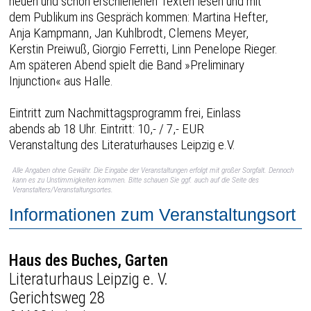
neuen und schon erschienenen Texten lesen und mit
dem Publikum ins Gespräch kommen: Martina Hefter,
Anja Kampmann, Jan Kuhlbrodt, Clemens Meyer,
Kerstin Preiwuß, Giorgio Ferretti, Linn Penelope Rieger.
Am späteren Abend spielt die Band »Preliminary
Injunction« aus Halle.
Eintritt zum Nachmittagsprogramm frei, Einlass
abends ab 18 Uhr. Eintritt: 10,- / 7,- EUR
Veranstaltung des Literaturhauses Leipzig e.V.
Alle Angaben ohne Gewähr. Die Eingabe der Veranstaltungen erfolgt mit großer Sorgfalt. Dennoch
kann es zu Unstimmigkeiten kommen. Bitte schauen Sie ggf. auch auf die Seite des
Veranstalters/Veranstaltungsortes.
Informationen zum Veranstaltungsort
Haus des Buches, Garten
Literaturhaus Leipzig e. V.
Gerichtsweg 28