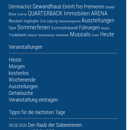
Gewandhaus
Demnächst
Eintritt frei
Premieren
Dinner-
QUARTERBACK Immobilien ARENA
Show
Galerien
Ausstellungen
Museum
Highlights
Zoo Leipzig
Sehenswürdigkeiten
Sommerferien
Führungen
Oper
Sommerkabarett
Morgen
Musicals
Heute
Trödelmarkt
Kabarett
Sommertheater
Wochenende
Kinder
Veranstaltungen
Heute
Morgen
kostenlos
Wochenende
Ausstellungen
Detailsuche
Veranstaltung eintragen
Tipps für die nächsten Tage
Der Raub der Sabinerinnen
08.08.2026