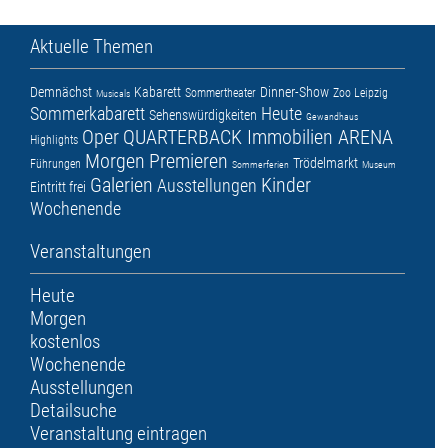
Aktuelle Themen
Demnächst
Kabarett
Dinner-Show
Sommertheater
Zoo Leipzig
Musicals
Sommerkabarett
Heute
Sehenswürdigkeiten
Gewandhaus
Oper
QUARTERBACK Immobilien ARENA
Highlights
Morgen
Premieren
Trödelmarkt
Führungen
Sommerferien
Museum
Galerien
Kinder
Ausstellungen
Eintritt frei
Wochenende
Veranstaltungen
Heute
Morgen
kostenlos
Wochenende
Ausstellungen
Detailsuche
Veranstaltung eintragen