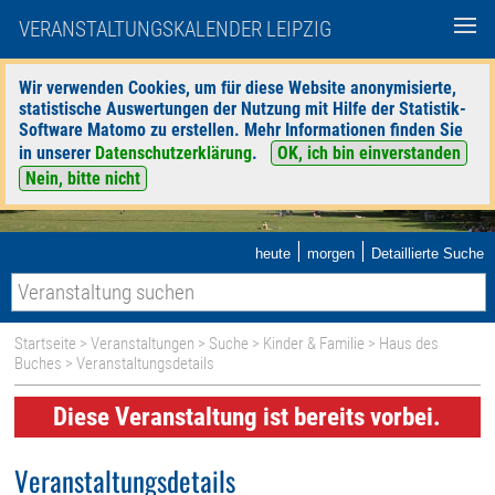
VERANSTALTUNGSKALENDER LEIPZIG
Wir verwenden Cookies, um für diese Website anonymisierte,
statistische Auswertungen der Nutzung mit Hilfe der Statistik-
Software Matomo zu erstellen. Mehr Informationen finden Sie
in unserer
Datenschutzerklärung
.
OK, ich bin einverstanden
Nein, bitte nicht
|
|
heute
morgen
Detaillierte Suche
Startseite
>
Veranstaltungen
>
Suche
>
Kinder & Familie
>
Haus des
Buches
> Veranstaltungsdetails
Diese Veranstaltung ist bereits vorbei.
Veranstaltungsdetails