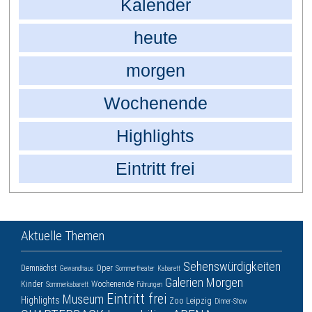
Kalender
heute
morgen
Wochenende
Highlights
Eintritt frei
Aktuelle Themen
Sehenswürdigkeiten
Demnächst
Oper
Gewandhaus
Sommertheater
Kabarett
Galerien
Morgen
Kinder
Wochenende
Sommerkabarett
Führungen
Eintritt frei
Museum
Highlights
Zoo Leipzig
Dinner-Show