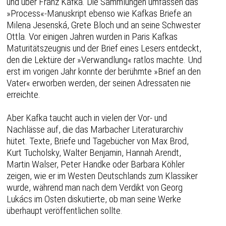
und über Franz Kafka. Die Sammlungen umfassen das
»Process«-Manuskript ebenso wie Kafkas Briefe an
Milena Jesenská, Grete Bloch und an seine Schwester
Ottla. Vor einigen Jahren wurden in Paris Kafkas
Maturitätszeugnis und der Brief eines Lesers entdeckt,
den die Lektüre der »Verwandlung« ratlos machte. Und
erst im vorigen Jahr konnte der berühmte »Brief an den
Vater« erworben werden, der seinen Adressaten nie
erreichte.
Aber Kafka taucht auch in vielen der Vor- und
Nachlässe auf, die das Marbacher Literaturarchiv
hütet. Texte, Briefe und Tagebücher von Max Brod,
Kurt Tucholsky, Walter Benjamin, Hannah Arendt,
Martin Walser, Peter Handke oder Barbara Köhler
zeigen, wie er im Westen Deutschlands zum Klassiker
wurde, während man nach dem Verdikt von Georg
Lukács im Osten diskutierte, ob man seine Werke
überhaupt veröffentlichen sollte.