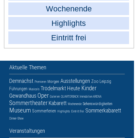
Wochenende
Highlights
Eintritt frei
Aktuelle Themen
Demnächst
Ausstellungen
Zoo Leipzig
Morgen
Premieren
Kinder
Trödelmarkt
Heute
Führungen
Musicals
Oper
Gewandhaus
Galerien
QUARTERBACK Immobilien ARENA
Sommertheater
Kabarett
Sehenswürdigkeiten
Wochenende
Museum
Sommerkabarett
Sommerferien
Highlights
Eintritt frei
Dinner-Show
Veranstaltungen