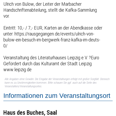
Ulrich von Bülow, der Leiter der Marbacher
Handschriftenabteilung, stellt die Kafka-Sammlung
vor.
Eintritt: 10,- / 7,- EUR, Karten an der Abendkasse oder
unter: https://rausgegangen.de/events/ulrich-von-
bulow-ein-besuch-im-bergwerk-franz-kafka-im-deuts-
0/
Veranstaltung des Literaturhauses Leipzig e.V. ?Euro
Gefördert durch das Kulturamt der Stadt Leipzig.
www.leipzig.de
Alle Angaben ohne Gewähr. Die Eingabe der Veranstaltungen erfolgt mit großer Sorgfalt. Dennoch
kann es zu Unstimmigkeiten kommen. Bitte schauen Sie ggf. auch auf die Seite des
Veranstalters/Veranstaltungsortes.
Informationen zum Veranstaltungsort
Haus des Buches, Saal