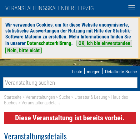
VERANSTALTUNGSKALENDER LEIPZIG
Wir verwenden Cookies, um für diese Website anonymisierte,
statistische Auswertungen der Nutzung mit Hilfe der Statistik-
Software Matomo zu erstellen. Mehr Informationen finden Sie
in unserer
Datenschutzerklärung
.
OK, ich bin einverstanden
Nein, bitte nicht
|
|
heute
morgen
Detaillierte Suche
Startseite
>
Veranstaltungen
>
Suche
>
Literatur & Lesung
>
Haus des
Buches
> Veranstaltungsdetails
Diese Veranstaltung ist bereits vorbei.
Veranstaltungsdetails