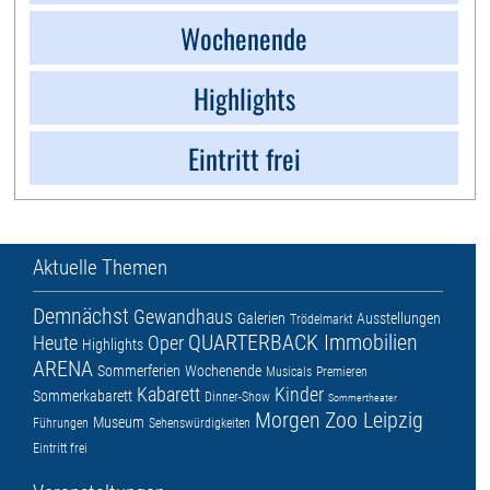
Wochenende
Highlights
Eintritt frei
Aktuelle Themen
Demnächst
Gewandhaus
Galerien
Ausstellungen
Trödelmarkt
QUARTERBACK Immobilien
Heute
Oper
Highlights
ARENA
Sommerferien
Wochenende
Musicals
Premieren
Kabarett
Kinder
Sommerkabarett
Dinner-Show
Sommertheater
Morgen
Zoo Leipzig
Museum
Führungen
Sehenswürdigkeiten
Eintritt frei