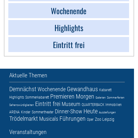
Wochenende
Highlights
Eintritt frei
Aktuelle Themen
Demnächst
Gewandhaus
Wochenende
Kabarett
Premieren
Morgen
Highlights
Sommerkabarett
Galerien
Sommerferien
Eintritt frei
Museum
QUARTERBACK Immobilien
Sehenswürdigkeiten
Heute
Dinner-Show
ARENA
Kinder
Sommertheater
Ausstellungen
Trödelmarkt
Führungen
Musicals
Zoo Leipzig
Oper
Veranstaltungen