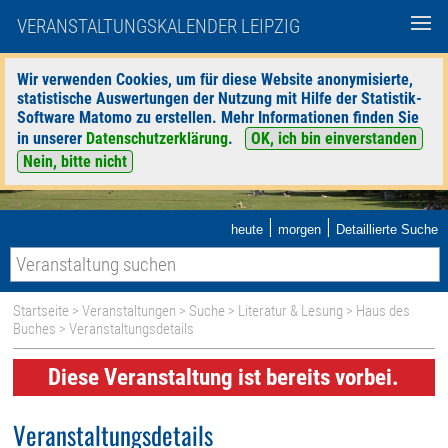
VERANSTALTUNGSKALENDER LEIPZIG
Wir verwenden Cookies, um für diese Website anonymisierte,
statistische Auswertungen der Nutzung mit Hilfe der Statistik-
Software Matomo zu erstellen. Mehr Informationen finden Sie
in unserer
Datenschutzerklärung
.
OK, ich bin einverstanden
Nein, bitte nicht
|
|
heute
morgen
Detaillierte Suche
Startseite
>
Veranstaltungen
>
Suche
>
Literatur & Lesung
>
Haus des
Buches
> Veranstaltungsdetails
Diese Veranstaltung ist bereits vorbei.
Veranstaltungsdetails