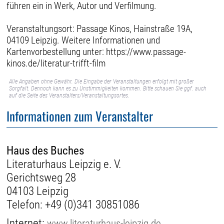
führen ein in Werk, Autor und Verfilmung.
Veranstaltungsort: Passage Kinos, Hainstraße 19A,
04109 Leipzig. Weitere Informationen und
Kartenvorbestellung unter: https://www.passage-
kinos.de/literatur-trifft-film
Alle Angaben ohne Gewähr. Die Eingabe der Veranstaltungen erfolgt mit großer
Sorgfalt. Dennoch kann es zu Unstimmigkeiten kommen. Bitte schauen Sie ggf. auch
auf die Seite des Veranstalters/Veranstaltungsortes.
Informationen zum Veranstalter
Haus des Buches
Literaturhaus Leipzig e. V.
Gerichtsweg 28
04103 Leipzig
Telefon:
+49 (0)341 30851086
Internet:
www.literaturhaus-leipzig.de