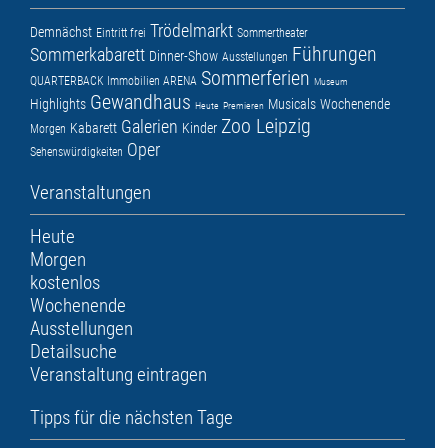
Trödelmarkt
Demnächst
Eintritt frei
Sommertheater
Führungen
Sommerkabarett
Dinner-Show
Ausstellungen
Sommerferien
QUARTERBACK Immobilien ARENA
Museum
Gewandhaus
Highlights
Musicals
Wochenende
Heute
Premieren
Zoo Leipzig
Galerien
Kabarett
Kinder
Morgen
Oper
Sehenswürdigkeiten
Veranstaltungen
Heute
Morgen
kostenlos
Wochenende
Ausstellungen
Detailsuche
Veranstaltung eintragen
Tipps für die nächsten Tage