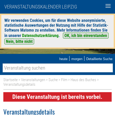
VERANSTALTUNGSKALENDER LEIPZIG
Wir verwenden Cookies, um für diese Website anonymisierte,
statistische Auswertungen der Nutzung mit Hilfe der Statistik-
Software Matomo zu erstellen. Mehr Informationen finden Sie
in unserer
Datenschutzerklärung
.
OK, ich bin einverstanden
Nein, bitte nicht
|
|
heute
morgen
Detaillierte Suche
Startseite
>
Veranstaltungen
>
Suche
>
Film
>
Haus des Buches
>
Veranstaltungsdetails
Diese Veranstaltung ist bereits vorbei.
Veranstaltungsdetails