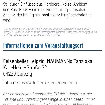
Stil durch Einflüsse aus Hardcore, Noise, Ambient
und Post-Rock – ein moderner, atmosphärischer
Ansatz, der häufig als „post-everything“ beschrieben
wird.
Alle Angaben ohne Gewähr. Die Eingabe der Veranstaltungen erfolgt mit großer
Sorgfalt. Dennoch kann es zu Unstimmigkeiten kommen. Bitte schauen Sie ggf. auch
auf die Seite des Veranstalters/Veranstaltungsortes.
Informationen zum Veranstaltungsort
Felsenkeller Leipzig, NAUMANNs Tanzlokal
Karl-Heine-Straße 32
04229 Leipzig
Internet:
www.felsenkeller-leipzig.com
Der Felsenkeller: Landmarke, Ort der Erinnerung, der
Träume und Erwartungen! Lange in einen tiefen Schlaf
gehüllt, küssen wir die alte Dame wach und hauchen