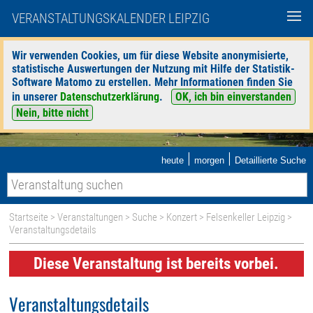
VERANSTALTUNGSKALENDER LEIPZIG
Wir verwenden Cookies, um für diese Website anonymisierte,
statistische Auswertungen der Nutzung mit Hilfe der Statistik-
Software Matomo zu erstellen. Mehr Informationen finden Sie
in unserer
Datenschutzerklärung
.
OK, ich bin einverstanden
Nein, bitte nicht
|
|
heute
morgen
Detaillierte Suche
Startseite
>
Veranstaltungen
>
Suche
>
Konzert
>
Felsenkeller Leipzig
>
Veranstaltungsdetails
Diese Veranstaltung ist bereits vorbei.
Veranstaltungsdetails