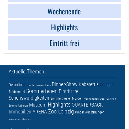
Wochenende
Highlights
Eintritt frei
Aktuelle Themen
Dinner-Show
Kabarett
Demnächst
Führungen
Heute
Gewandhaus
Sommerferien
Eintritt frei
Trödelmarkt
Sehenswürdigkeiten
Sommertheater
Morgen
Wochenende
Oper
Galerien
Highlights
Museum
QUARTERBACK
Sommerkabarett
Zoo Leipzig
Immobilien ARENA
Kinder
Ausstellungen
Premieren
Musicals