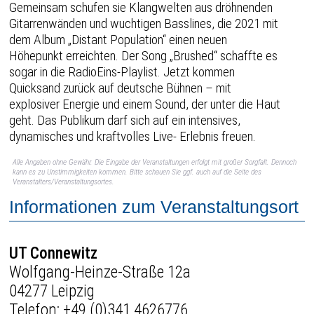
Gemeinsam schufen sie Klangwelten aus dröhnenden
Gitarrenwänden und wuchtigen Basslines, die 2021 mit
dem Album „Distant Population“ einen neuen
Höhepunkt erreichten. Der Song „Brushed“ schaffte es
sogar in die RadioEins-Playlist. Jetzt kommen
Quicksand zurück auf deutsche Bühnen – mit
explosiver Energie und einem Sound, der unter die Haut
geht. Das Publikum darf sich auf ein intensives,
dynamisches und kraftvolles Live- Erlebnis freuen.
Alle Angaben ohne Gewähr. Die Eingabe der Veranstaltungen erfolgt mit großer Sorgfalt. Dennoch
kann es zu Unstimmigkeiten kommen. Bitte schauen Sie ggf. auch auf die Seite des
Veranstalters/Veranstaltungsortes.
Informationen zum Veranstaltungsort
UT Connewitz
Wolfgang-Heinze-Straße 12a
04277 Leipzig
Telefon:
+49 (0)341 4626776