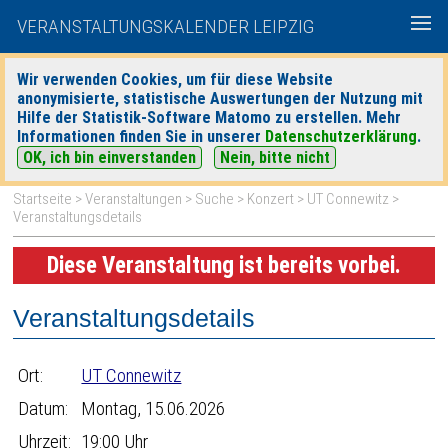
VERANSTALTUNGSKALENDER LEIPZIG
Wir verwenden Cookies, um für diese Website
anonymisierte, statistische Auswertungen der Nutzung mit
|
|
Hilfe der Statistik-Software Matomo zu erstellen. Mehr
heute
morgen
Detaillierte Suche
Informationen finden Sie in unserer
Datenschutzerklärung
.
OK, ich bin einverstanden
Nein, bitte nicht
Startseite
>
Veranstaltungen
>
Suche
>
Konzert
>
UT Connewitz
>
Veranstaltungsdetails
Diese Veranstaltung ist bereits vorbei.
Veranstaltungsdetails
Ort:
UT Connewitz
Datum:
Montag, 15.06.2026
Uhrzeit:
19:00 Uhr