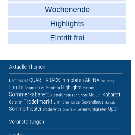
Wochenende
Highlights
Eintritt frei
Aktuelle Themen
QUARTERBACK Immobilien ARENA
Demnächst
Zoo Leipzig
Heute
Highlights
Sommerferien
Premieren
Museum
Sommerkabarett
Kabarett
Morgen
Ausstellungen
Führungen
Trödelmarkt
Galerien
Gewandhaus
Eintritt frei
Kinder
Musicals
Sommertheater
Oper
Wochenende
Sehenswürdigkeiten
Dinner-Show
Veranstaltungen
Heute