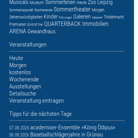
Musicals
Sommerferien
Zoo Leipzig
Museum
Heute
Sommertheater
Morgen
Sommerkabarett
Wochenende
Kinder
Galerien
Sehenswürdigkeiten
Trödelmarkt
Führungen
Kabarett
QUARTERBACK Immobilien
Premieren
Eintritt frei
ARENA
Gewandhaus
Veranstaltungen
Heute
Morgen
kostenlos
Wochenende
Ausstellungen
Detailsuche
Veranstaltung eintragen
Tipps für die nächsten Tage
academixer-Ensemble »König Ödipus«
07.08.2026
Baseballschlägerjahre in Grünau
06.08.2026