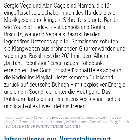
Sergio Vega und Alan Cage sind Namen, die für
eingefleischte Liebhaber:innen des Hardcore wie
Musikgeschichte klingen. Schreifels prägte Bands
wie Youth of Today, Rival Schools und Gorilla
Biscuits, während Vega als Bassist bei den
legendären Deftones spielte. Gemeinsam schufen
sie Klangwelten aus dröhnenden Gitarrenwänden und
wuchtigen Basslines, die 2021 mit dem Album
„Distant Population“ einen neuen Höhepunkt
erreichten. Der Song „Brushed“ schaffte es sogar in
die RadioEins-Playlist. Jetzt kommen Quicksand
zurück auf deutsche Bühnen – mit explosiver Energie
und einem Sound, der unter die Haut geht. Das
Publikum darf sich auf ein intensives, dynamisches
und kraftvolles Live- Erlebnis freuen.
Alle Angaben ohne Gewähr. Die Eingabe der Veranstaltungen erfolgt mit großer
Sorgfalt. Dennoch kann es zu Unstimmigkeiten kommen. Bitte schauen Sie ggf. auch
auf die Seite des Veranstalters/Veranstaltungsortes.
Informationen zum Veranstaltungsort