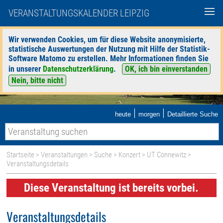
VERANSTALTUNGSKALENDER LEIPZIG
Wir verwenden Cookies, um für diese Website anonymisierte,
statistische Auswertungen der Nutzung mit Hilfe der Statistik-
Software Matomo zu erstellen. Mehr Informationen finden Sie
in unserer
Datenschutzerklärung
.
OK, ich bin einverstanden
Nein, bitte nicht
|
|
heute
morgen
Detaillierte Suche
Startseite
>
Veranstaltungen
>
Suche
>
Konzert
>
UT Connewitz
>
Veranstaltungsdetails
Diese Veranstaltung ist bereits vorbei.
Veranstaltungsdetails