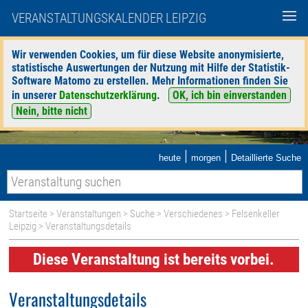
VERANSTALTUNGSKALENDER LEIPZIG
Wir verwenden Cookies, um für diese Website anonymisierte,
statistische Auswertungen der Nutzung mit Hilfe der Statistik-
Software Matomo zu erstellen. Mehr Informationen finden Sie
in unserer
Datenschutzerklärung
.
OK, ich bin einverstanden
Nein, bitte nicht
|
|
heute
morgen
Detaillierte Suche
Startseite
>
Veranstaltungen
>
Suche
>
Verschiedenes
>
Felsenkeller
Leipzig
> Veranstaltungsdetails
Diese Veranstaltung ist bereits vorbei.
Veranstaltungsdetails