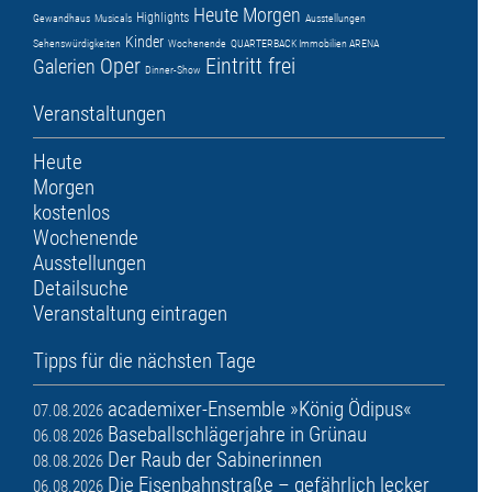
Heute
Morgen
Highlights
Gewandhaus
Musicals
Ausstellungen
Kinder
Sehenswürdigkeiten
Wochenende
QUARTERBACK Immobilien ARENA
Oper
Eintritt frei
Galerien
Dinner-Show
Veranstaltungen
Heute
Morgen
kostenlos
Wochenende
Ausstellungen
Detailsuche
Veranstaltung eintragen
Tipps für die nächsten Tage
academixer-Ensemble »König Ödipus«
07.08.2026
Baseballschlägerjahre in Grünau
06.08.2026
Der Raub der Sabinerinnen
08.08.2026
Die Eisenbahnstraße – gefährlich lecker
06.08.2026