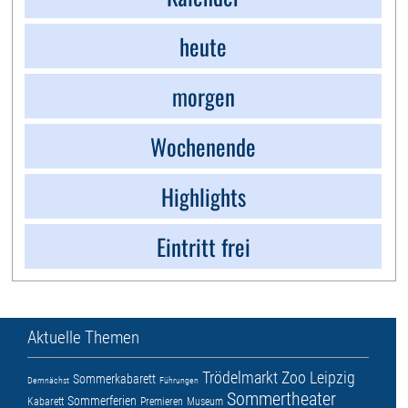
heute
morgen
Wochenende
Highlights
Eintritt frei
Aktuelle Themen
Trödelmarkt
Zoo Leipzig
Sommerkabarett
Demnächst
Führungen
Sommertheater
Sommerferien
Kabarett
Premieren
Museum