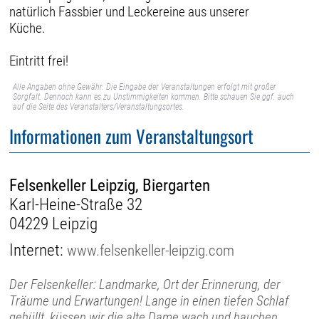
natürlich Fassbier und Leckereine aus unserer
Küche.
Eintritt frei!
Alle Angaben ohne Gewähr. Die Eingabe der Veranstaltungen erfolgt mit großer
Sorgfalt. Dennoch kann es zu Unstimmigkeiten kommen. Bitte schauen Sie ggf. auch
auf die Seite des Veranstalters/Veranstaltungsortes.
Informationen zum Veranstaltungsort
Felsenkeller Leipzig, Biergarten
Karl-Heine-Straße 32
04229 Leipzig
Internet:
www.felsenkeller-leipzig.com
Der Felsenkeller: Landmarke, Ort der Erinnerung, der
Träume und Erwartungen! Lange in einen tiefen Schlaf
gehüllt, küssen wir die alte Dame wach und hauchen