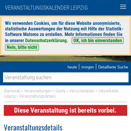
VERANSTALTUNGSKALENDER LEIPZIG
Wir verwenden Cookies, um für diese Website anonymisierte,
statistische Auswertungen der Nutzung mit Hilfe der Statistik-
Software Matomo zu erstellen. Mehr Informationen finden Sie
in unserer
Datenschutzerklärung
.
OK, ich bin einverstanden
Nein, bitte nicht
|
|
heute
morgen
Detaillierte Suche
Startseite
>
Veranstaltungen
>
Suche
>
Verschiedenes
>
Felsenkeller
Leipzig
> Veranstaltungsdetails
Diese Veranstaltung ist bereits vorbei.
Veranstaltungsdetails