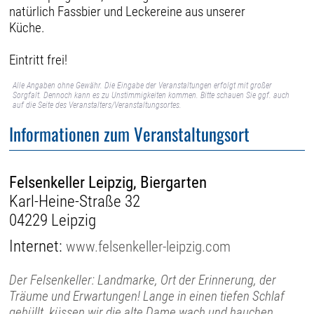
natürlich Fassbier und Leckereine aus unserer
Küche.
Eintritt frei!
Alle Angaben ohne Gewähr. Die Eingabe der Veranstaltungen erfolgt mit großer
Sorgfalt. Dennoch kann es zu Unstimmigkeiten kommen. Bitte schauen Sie ggf. auch
auf die Seite des Veranstalters/Veranstaltungsortes.
Informationen zum Veranstaltungsort
Felsenkeller Leipzig, Biergarten
Karl-Heine-Straße 32
04229 Leipzig
Internet:
www.felsenkeller-leipzig.com
Der Felsenkeller: Landmarke, Ort der Erinnerung, der
Träume und Erwartungen! Lange in einen tiefen Schlaf
gehüllt, küssen wir die alte Dame wach und hauchen