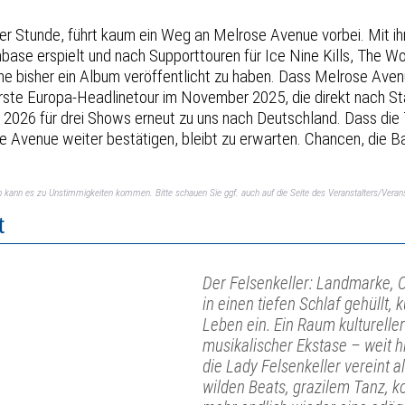
er Stunde, führt kaum ein Weg an Melrose Avenue vorbei. Mit 
ase erspielt und nach Supporttouren für Ice Nine Kills, The Wo
e bisher ein Album veröffentlicht zu haben. Dass Melrose Aven
ste Europa-Headlinetour im November 2025, die direkt nach Sta
2026 für drei Shows erneut zu uns nach Deutschland. Dass die 
 Avenue weiter bestätigen, bleibt zu erwarten. Chancen, die Ba
ch kann es zu Unstimmigkeiten kommen. Bitte schauen Sie ggf. auch auf die Seite des Veranstalters/Verans
t
Der Felsenkeller: Landmarke, 
in einen tiefen Schlaf gehüllt
Leben ein. Ein Raum kulturell
musikalischer Ekstase – weit 
die Lady Felsenkeller vereint al
wilden Beats, grazilem Tanz, k