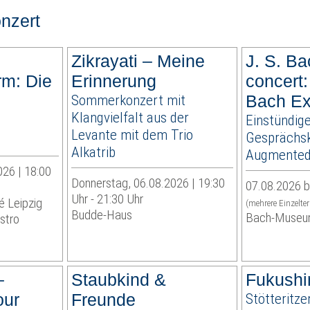
nzert
Zikrayati – Meine
J. S. Ba
rm: Die
Erinnerung
concert:
Sommerkonzert mit
Bach Ex
Klangvielfalt aus der
Einstündig
Levante mit dem Trio
Gesprächsk
Alkatrib
Augmented 
026 | 18:00
Donnerstag, 06.08.2026 | 19:30
07.08.2026 b
Uhr - 21:30 Uhr
é Leipzig
(mehrere Einzelte
Budde-Haus
Bach-Museu
stro
–
Staubkind &
Fukushi
our
Freunde
Stötteritze