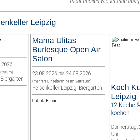
mehr endlich wieder eine adäq
enkeller Leipzig
 -
Mama Ulitas
Burlesque Open Air
Salon
9.2026
eitraum)
23.08.2026 bis 24.08.2026
 Biergarten
(mehrere Einzeltermine im Zeitraum)
Koch Ku
Felsenkeller Leipzig, Biergarten
Leipzig
Rubrik: Bühne
12 Köche &
kochen!
Donnerstag, 
Uhr