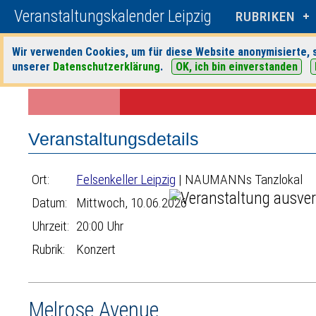
Veranstaltungskalender Leipzig
RUBRIKEN
Wir verwenden Cookies, um für diese Website anonymisierte, s
unserer
Datenschutzerklärung
.
OK, ich bin einverstanden
Startseite
>
Veranstaltungen
>
Suche
>
Konzert
>
Felsenkeller Leipz
Veranstaltungsdetails
Ort:
Felsenkeller Leipzig
| NAUMANNs Tanzlokal
Datum:
Mittwoch, 10.06.2026
Uhrzeit:
20:00 Uhr
Rubrik:
Konzert
Melrose Avenue