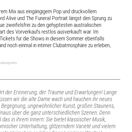
ihrem Mix aus eingängigem Pop und druckvollem
rd Alive und The Funeral Portrait längst den Sprung zu
ue zweifelsfrei zu den gehyptesten australischen
rt des Vorverkaufs restlos ausverkauft war. Im
Tickets für die Shows in diesem Sommer ebenfalls
nd noch einmal in intimer Clubatmosphäre zu erleben,
taltungsortes.
Ort der Erinnerung, der Träume und Erwartungen! Lange
, küssen wir die alte Dame wach und hauchen ihr neues
er Begegnung, ungewöhnlicher Kunst, großen Staunens,
hinaus über die ganz unterschiedlichen Szenen. Denn
l das in ihrem Innern: Sie bietet klassischer Musik,
omischer Unterhaltung, glitzerndem Varieté und vielem