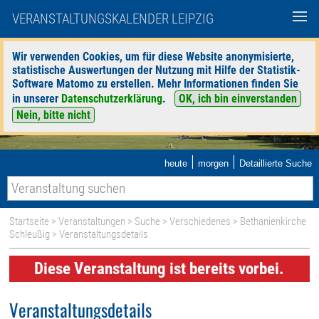
VERANSTALTUNGSKALENDER LEIPZIG
Wir verwenden Cookies, um für diese Website anonymisierte,
statistische Auswertungen der Nutzung mit Hilfe der Statistik-
Software Matomo zu erstellen. Mehr Informationen finden Sie
in unserer
Datenschutzerklärung
.
OK, ich bin einverstanden
Nein, bitte nicht
|
|
heute
morgen
Detaillierte Suche
Startseite
>
Veranstaltungen
>
Suche
>
Verschiedenes
>
Bethanienkirche
Schleußig
> Veranstaltungsdetails
Diese Veranstaltung ist bereits vorbei.
Veranstaltungsdetails