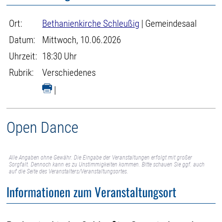
Ort:
Bethanienkirche Schleußig
| Gemeindesaal
Datum:
Mittwoch, 10.06.2026
Uhrzeit:
18:30 Uhr
Rubrik:
Verschiedenes
|
Open Dance
Alle Angaben ohne Gewähr. Die Eingabe der Veranstaltungen erfolgt mit großer
Sorgfalt. Dennoch kann es zu Unstimmigkeiten kommen. Bitte schauen Sie ggf. auch
auf die Seite des Veranstalters/Veranstaltungsortes.
Informationen zum Veranstaltungsort