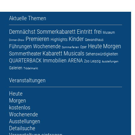
Aktuelle Themen
Demnächst
Sommerkabarett
Eintritt frei
Museum
Premieren
Kinder
Highlights
Gewandhaus
Dinner-Show
Heute
Morgen
Führungen
Wochenende
Oper
Sommerferien
Kabarett
Musicals
Sommertheater
Sehenswürdigkeiten
QUARTERBACK Immobilien ARENA
Zoo Leipzig
Ausstellungen
Galerien
Trödelmarkt
Veranstaltungen
Heute
Morgen
kostenlos
Wochenende
Ausstellungen
Detailsuche