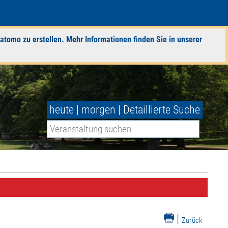
atomo zu erstellen. Mehr Informationen finden Sie in unserer
heute
|
morgen
|
Detaillierte Suche
|
Zurück