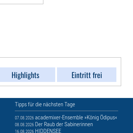
Highlights
Eintritt frei
Tipps für die nächsten Tage
academixer-Ensemble »König Ödipus«
07.08.2026
Der Raub der Sabinerinnen
08.08.2026
HIDDENSEE
16.08.2026