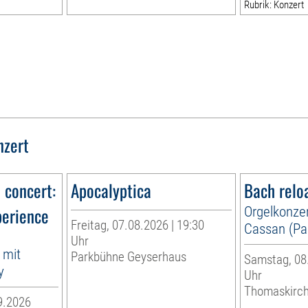
Rubrik: Konzert
nzert
n concert:
Apocalyptica
Bach relo
perience
Orgelkonzer
Freitag, 07.08.2026 | 19:30
Cassan (Par
Uhr
 mit
Parkbühne Geyserhaus
Samstag, 08.
y
Uhr
Thomaskirc
9.2026