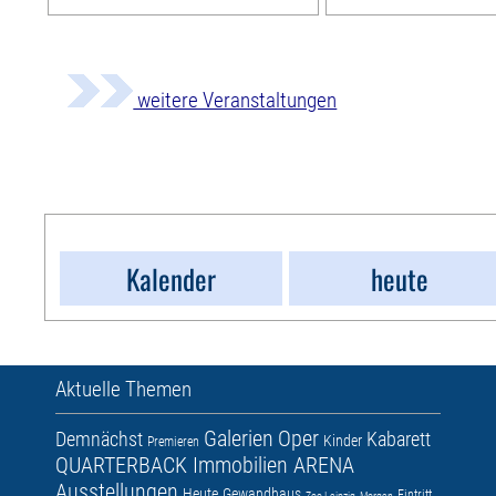
weitere Veranstaltungen
Kalender
heute
Aktuelle Themen
Galerien
Oper
Demnächst
Kabarett
Kinder
Premieren
QUARTERBACK Immobilien ARENA
Ausstellungen
Heute
Gewandhaus
Eintritt
Zoo Leipzig
Morgen