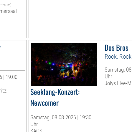
eitraum)
mersaal
r
Dos Bros
Rock, Rock
Samstag, 08.
Uhr
 | 19:00
Jolys Live-Mu
Seeklang-Konzert:
ritz
Newcomer
Samstag, 08.08.2026 | 19:30
Uhr
KAOS