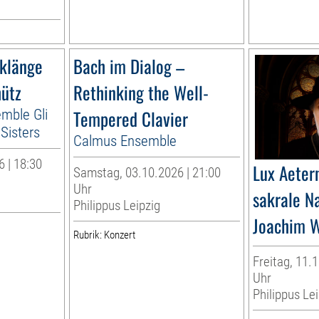
lklänge
Bach im Dialog –
hütz
Rethinking the Well-
emble Gli
Tempered Clavier
n Sisters
Calmus Ensemble
 | 18:30
Lux Aeter
Samstag, 03.10.2026 | 21:00
Uhr
sakrale N
Philippus Leipzig
Joachim W
Rubrik: Konzert
Freitag, 11.1
Uhr
Philippus Lei