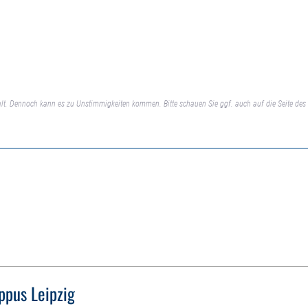
lt. Dennoch kann es zu Unstimmigkeiten kommen. Bitte schauen Sie ggf. auch auf die Seite des 
ippus Leipzig