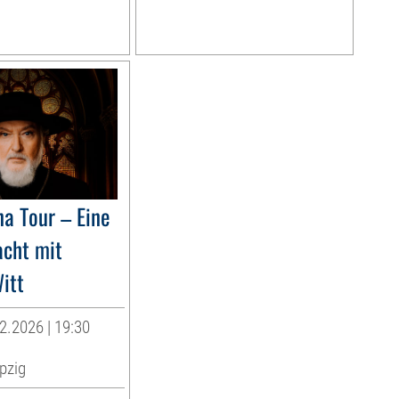
na Tour – Eine
acht mit
itt
2.2026 | 19:30
pzig