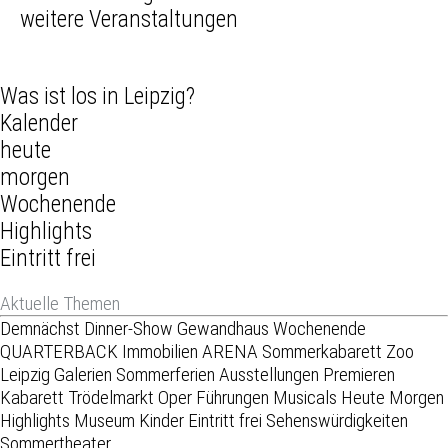
weitere Veranstaltungen
Was ist los in Leipzig?
Kalender
heute
morgen
Wochenende
Highlights
Eintritt frei
Aktuelle Themen
Demnächst
Dinner-Show
Gewandhaus
Wochenende
QUARTERBACK Immobilien ARENA
Sommerkabarett
Zoo
Leipzig
Galerien
Sommerferien
Ausstellungen
Premieren
Kabarett
Trödelmarkt
Oper
Führungen
Musicals
Heute
Morgen
Highlights
Museum
Kinder
Eintritt frei
Sehenswürdigkeiten
Sommertheater