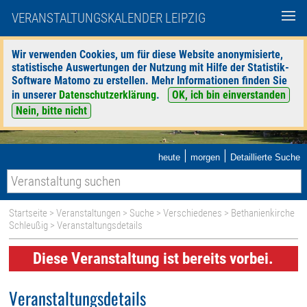
VERANSTALTUNGSKALENDER LEIPZIG
Wir verwenden Cookies, um für diese Website anonymisierte,
statistische Auswertungen der Nutzung mit Hilfe der Statistik-
Software Matomo zu erstellen. Mehr Informationen finden Sie
in unserer
Datenschutzerklärung
.
OK, ich bin einverstanden
Nein, bitte nicht
|
|
heute
morgen
Detaillierte Suche
Startseite
>
Veranstaltungen
>
Suche
>
Verschiedenes
>
Bethanienkirche
Schleußig
> Veranstaltungsdetails
Diese Veranstaltung ist bereits vorbei.
Veranstaltungsdetails