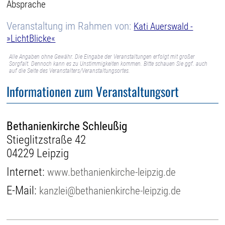
Absprache
Veranstaltung im Rahmen von:
Kati Auerswald -
»LichtBlicke«
Alle Angaben ohne Gewähr. Die Eingabe der Veranstaltungen erfolgt mit großer
Sorgfalt. Dennoch kann es zu Unstimmigkeiten kommen. Bitte schauen Sie ggf. auch
auf die Seite des Veranstalters/Veranstaltungsortes.
Informationen zum Veranstaltungsort
Bethanienkirche Schleußig
Stieglitzstraße 42
04229 Leipzig
Internet:
www.bethanienkirche-leipzig.de
E-Mail:
kanzlei@bethanienkirche-leipzig.de