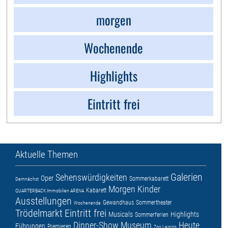
morgen
Wochenende
Highlights
Eintritt frei
Aktuelle Themen
Galerien
Sehenswürdigkeiten
Oper
Sommerkabarett
Demnächst
Morgen
Kinder
Kabarett
QUARTERBACK Immobilien ARENA
Ausstellungen
Gewandhaus
Sommertheater
Wochenende
Trödelmarkt
Eintritt frei
Musicals
Highlights
Sommerferien
Dinner-Show
Museum
Heute
Führungen
Premieren
Zoo Leipzig