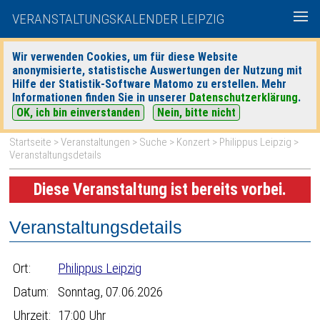
VERANSTALTUNGSKALENDER LEIPZIG
Wir verwenden Cookies, um für diese Website
anonymisierte, statistische Auswertungen der Nutzung mit
|
|
Hilfe der Statistik-Software Matomo zu erstellen. Mehr
heute
morgen
Detaillierte Suche
Informationen finden Sie in unserer
Datenschutzerklärung
.
OK, ich bin einverstanden
Nein, bitte nicht
Startseite
>
Veranstaltungen
>
Suche
>
Konzert
>
Philippus Leipzig
>
Veranstaltungsdetails
Diese Veranstaltung ist bereits vorbei.
Veranstaltungsdetails
Ort:
Philippus Leipzig
Datum:
Sonntag, 07.06.2026
Uhrzeit:
17:00 Uhr