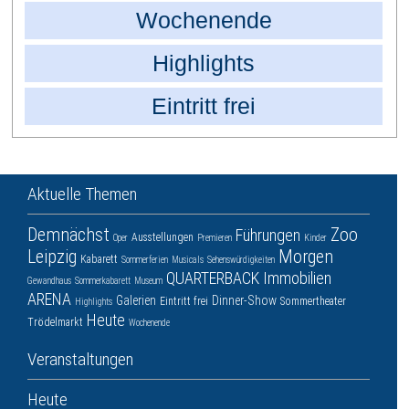
Wochenende
Highlights
Eintritt frei
Aktuelle Themen
Demnächst
Zoo
Führungen
Ausstellungen
Oper
Premieren
Kinder
Leipzig
Morgen
Kabarett
Sommerferien
Musicals
Sehenswürdigkeiten
QUARTERBACK Immobilien
Gewandhaus
Sommerkabarett
Museum
ARENA
Galerien
Dinner-Show
Eintritt frei
Sommertheater
Highlights
Heute
Trödelmarkt
Wochenende
Veranstaltungen
Heute