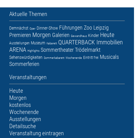
Aktuelle Themen
Führungen
Zoo Leipzig
Demnächst
Dinner-Show
Oper
Morgen
Heute
Premieren
Galerien
Kinder
Gewandhaus
QUARTERBACK Immobilien
Museum
Ausstellungen
Kabarett
ARENA
Sommertheater
Trödelmarkt
Highlights
Musicals
Sehenswürdigkeiten
Eintritt frei
Sommerkabarett
Wochenende
Sommerferien
Veranstaltungen
Heute
Morgen
kostenlos
Wochenende
Ausstellungen
Detailsuche
Veranstaltung eintragen