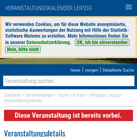
VERANSTALTUNGSKALENDER LEIPZIG
Wir verwenden Cookies, um für diese Website anonymisierte,
statistische Auswertungen der Nutzung mit Hilfe der Statistik-
Software Matomo zu erstellen. Mehr Informationen finden Sie
in unserer
Datenschutzerklärung
.
OK, ich bin einverstanden
Nein, bitte nicht
|
|
heute
morgen
Detaillierte Suche
Startseite
>
Veranstaltungen
>
Suche
>
Konzert
>
Philippus Leipzig
>
Veranstaltungsdetails
Diese Veranstaltung ist bereits vorbei.
Veranstaltungsdetails