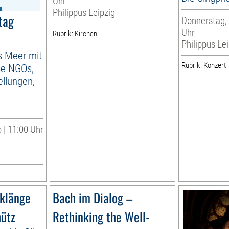
Uhr
Philippus Leipzig
tag
Donnerstag, 
Uhr
Rubrik: Kirchen
Philippus Lei
as Meer mit
Rubrik: Konzert
se NGOs,
llungen,
 | 11:00 Uhr
lklänge
Bach im Dialog –
hütz
Rethinking the Well-