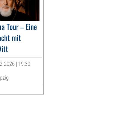
na Tour – Eine
acht mit
itt
2.2026 | 19:30
pzig