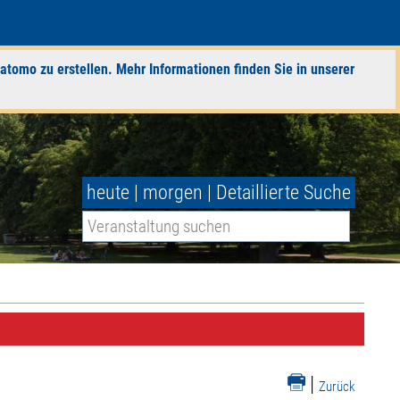
atomo zu erstellen. Mehr Informationen finden Sie in unserer
heute
|
morgen
|
Detaillierte Suche
|
Zurück