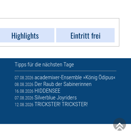
Highlights
Eintritt frei
Tipps für die nächsten Tage
academixer-Ensemble »König Ödipus«
07.08.2026
Der Raub der Sabinerinnen
08.08.2026
HIDDENSEE
16.08.2026
Silverblue Joyriders
07.08.2026
TRICKSTER! TRICKSTER!
12.08.2026