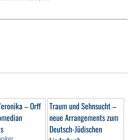
eronika – Orff
Traum und Sehnsucht –
omedian
neue Arrangements zum
ts
Deutsch-Jüdischen
niker