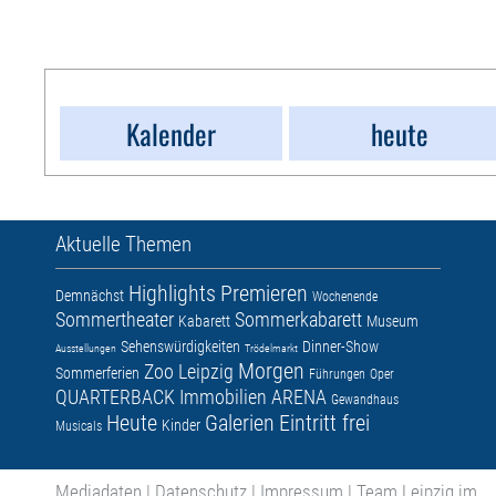
Kalender
heute
Aktuelle Themen
Highlights
Premieren
Demnächst
Wochenende
Sommertheater
Sommerkabarett
Kabarett
Museum
Sehenswürdigkeiten
Dinner-Show
Ausstellungen
Trödelmarkt
Morgen
Zoo Leipzig
Sommerferien
Führungen
Oper
QUARTERBACK Immobilien ARENA
Gewandhaus
Heute
Galerien
Eintritt frei
Kinder
Musicals
Mediadaten
|
Datenschutz
|
Impressum
|
Team Leipzig im