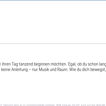
die ihren Tag tanzend beginnen möchten. Egal, ob du schon la
 keine Anleitung – nur Musik und Raum. Wie du dich bewegst, 
lt. Dennoch kann es zu Unstimmigkeiten kommen. Bitte schauen Sie ggf. auch auf die Seite des 