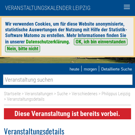
VERANSTALTUNGSKALENDER LEIPZIG
Wir verwenden Cookies, um für diese Website anonymisierte,
statistische Auswertungen der Nutzung mit Hilfe der Statistik-
Software Matomo zu erstellen. Mehr Informationen finden Sie
in unserer
Datenschutzerklärung
.
OK, ich bin einverstanden
Nein, bitte nicht
|
|
heute
morgen
Detaillierte Suche
Startseite
>
Veranstaltungen
>
Suche
>
Verschiedenes
>
Philippus Leipzig
> Veranstaltungsdetails
Diese Veranstaltung ist bereits vorbei.
Veranstaltungsdetails