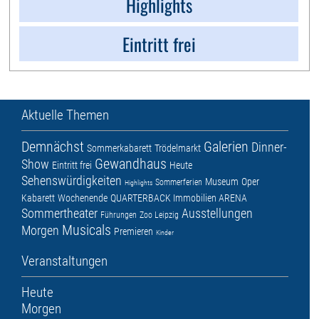
Highlights
Eintritt frei
Aktuelle Themen
Demnächst
Galerien
Dinner-
Sommerkabarett
Trödelmarkt
Gewandhaus
Show
Eintritt frei
Heute
Sehenswürdigkeiten
Museum
Oper
Sommerferien
Highlights
Kabarett
Wochenende
QUARTERBACK Immobilien ARENA
Sommertheater
Ausstellungen
Führungen
Zoo Leipzig
Musicals
Morgen
Premieren
Kinder
Veranstaltungen
Heute
Morgen