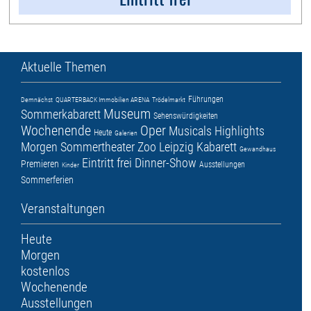
Aktuelle Themen
Führungen
Demnächst
QUARTERBACK Immobilien ARENA
Trödelmarkt
Museum
Sommerkabarett
Sehenswürdigkeiten
Wochenende
Oper
Musicals
Highlights
Heute
Galerien
Morgen
Sommertheater
Zoo Leipzig
Kabarett
Gewandhaus
Eintritt frei
Dinner-Show
Premieren
Ausstellungen
Kinder
Sommerferien
Veranstaltungen
Heute
Morgen
kostenlos
Wochenende
Ausstellungen