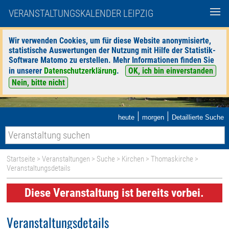
VERANSTALTUNGSKALENDER LEIPZIG
Wir verwenden Cookies, um für diese Website anonymisierte,
statistische Auswertungen der Nutzung mit Hilfe der Statistik-
Software Matomo zu erstellen. Mehr Informationen finden Sie
in unserer
Datenschutzerklärung
.
OK, ich bin einverstanden
Nein, bitte nicht
|
|
heute
morgen
Detaillierte Suche
Startseite
>
Veranstaltungen
>
Suche
>
Kirchen
>
Thomaskirche
>
Veranstaltungsdetails
Diese Veranstaltung ist bereits vorbei.
Veranstaltungsdetails