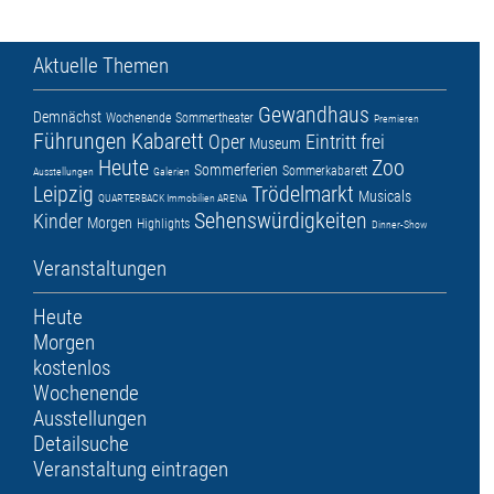
Aktuelle Themen
Gewandhaus
Demnächst
Wochenende
Sommertheater
Premieren
Führungen
Kabarett
Oper
Eintritt frei
Museum
Heute
Zoo
Sommerferien
Sommerkabarett
Ausstellungen
Galerien
Leipzig
Trödelmarkt
Musicals
QUARTERBACK Immobilien ARENA
Sehenswürdigkeiten
Kinder
Morgen
Highlights
Dinner-Show
Veranstaltungen
Heute
Morgen
kostenlos
Wochenende
Ausstellungen
Detailsuche
Veranstaltung eintragen