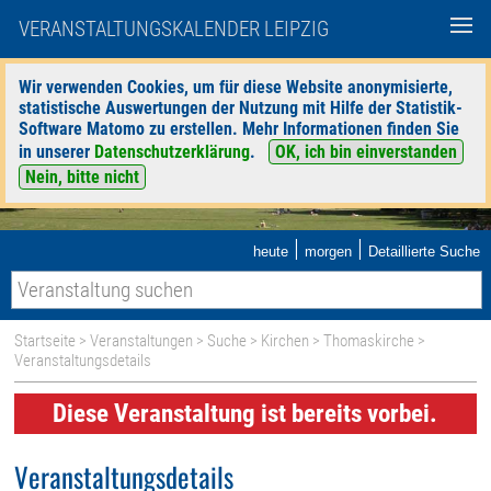
VERANSTALTUNGSKALENDER LEIPZIG
Wir verwenden Cookies, um für diese Website anonymisierte,
statistische Auswertungen der Nutzung mit Hilfe der Statistik-
Software Matomo zu erstellen. Mehr Informationen finden Sie
in unserer
Datenschutzerklärung
.
OK, ich bin einverstanden
Nein, bitte nicht
|
|
heute
morgen
Detaillierte Suche
Startseite
>
Veranstaltungen
>
Suche
>
Kirchen
>
Thomaskirche
>
Veranstaltungsdetails
Diese Veranstaltung ist bereits vorbei.
Veranstaltungsdetails