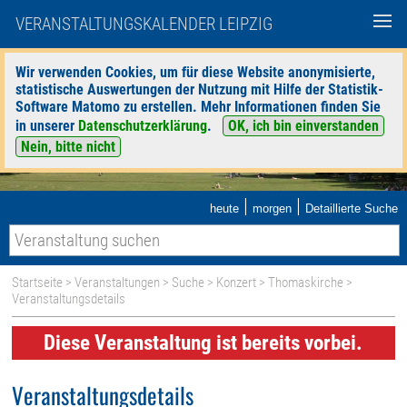
VERANSTALTUNGSKALENDER LEIPZIG
Wir verwenden Cookies, um für diese Website anonymisierte,
statistische Auswertungen der Nutzung mit Hilfe der Statistik-
Software Matomo zu erstellen. Mehr Informationen finden Sie
in unserer
Datenschutzerklärung
.
OK, ich bin einverstanden
Nein, bitte nicht
|
|
heute
morgen
Detaillierte Suche
Startseite
>
Veranstaltungen
>
Suche
>
Konzert
>
Thomaskirche
>
Veranstaltungsdetails
Diese Veranstaltung ist bereits vorbei.
Veranstaltungsdetails