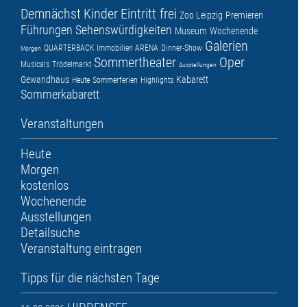
Demnächst
Kinder
Eintritt frei
Zoo Leipzig
Premieren
Führungen
Sehenswürdigkeiten
Museum
Wochenende
Galerien
QUARTERBACK Immobilien ARENA
Dinner-Show
Morgen
Sommertheater
Oper
Musicals
Trödelmarkt
Ausstellungen
Gewandhaus
Kabarett
Heute
Sommerferien
Highlights
Sommerkabarett
Veranstaltungen
Heute
Morgen
kostenlos
Wochenende
Ausstellungen
Detailsuche
Veranstaltung eintragen
Tipps für die nächsten Tage