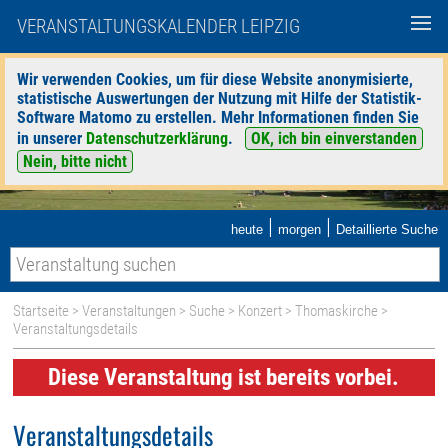
VERANSTALTUNGSKALENDER LEIPZIG
Wir verwenden Cookies, um für diese Website anonymisierte,
statistische Auswertungen der Nutzung mit Hilfe der Statistik-
Software Matomo zu erstellen. Mehr Informationen finden Sie
in unserer
Datenschutzerklärung
.
OK, ich bin einverstanden
Nein, bitte nicht
|
|
heute
morgen
Detaillierte Suche
Startseite
>
Veranstaltungen
>
Suche
>
Konzert
>
Thomaskirche
>
Veranstaltungsdetails
Diese Veranstaltung ist bereits vorbei.
Veranstaltungsdetails