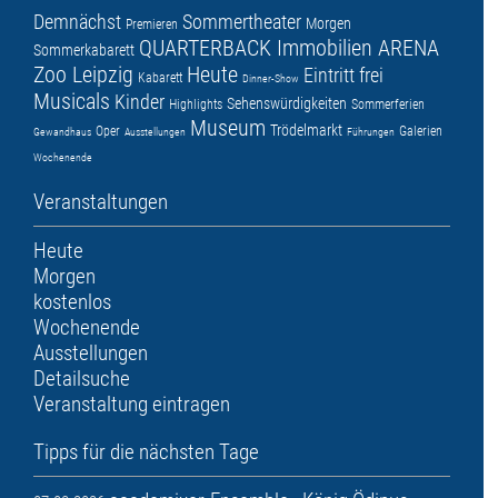
Demnächst
Sommertheater
Morgen
Premieren
QUARTERBACK Immobilien ARENA
Sommerkabarett
Zoo Leipzig
Heute
Eintritt frei
Kabarett
Dinner-Show
Musicals
Kinder
Sehenswürdigkeiten
Highlights
Sommerferien
Museum
Trödelmarkt
Oper
Galerien
Gewandhaus
Ausstellungen
Führungen
Wochenende
Veranstaltungen
Heute
Morgen
kostenlos
Wochenende
Ausstellungen
Detailsuche
Veranstaltung eintragen
Tipps für die nächsten Tage