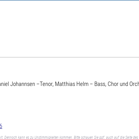
aniel Johannsen –Tenor, Matthias Helm – Bass, Chor und Orche
6
lt. Dennoch kann es zu Unstimmigkeiten kommen. Bitte schauen Sie ggf. auch auf die Seite des 