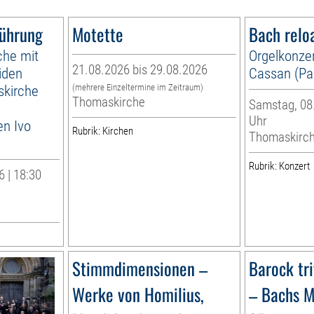
führung
Motette
Bach relo
che mit
Orgelkonzer
21.08.2026 bis 29.08.2026
iden
Cassan (Par
skirche
(mehrere Einzeltermine im Zeitraum)
Thomaskirche
Samstag, 08.
Uhr
en Ivo
Rubrik: Kirchen
Thomaskirc
Rubrik: Konzert
 | 18:30
Stimmdimensionen –
Barock tr
Werke von Homilius,
– Bachs M