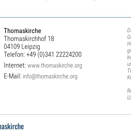
Thomaskirche
D
G
Thomaskirchhof 18
H
04109 Leipzig
g
Telefon:
+49 (0)341 22224200
k
u
Internet:
www.thomaskirche.org
T
E-Mail:
info@thomaskirche.org
K
R
U
askirche