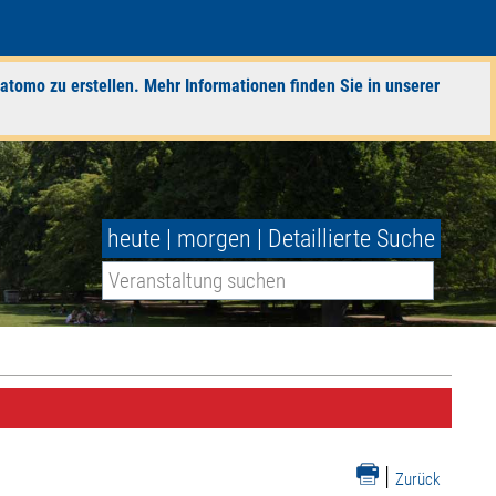
atomo zu erstellen. Mehr Informationen finden Sie in unserer
heute
|
morgen
|
Detaillierte Suche
|
Zurück