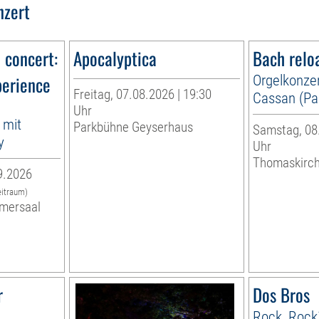
nzert
n concert:
Apocalyptica
Bach relo
perience
Orgelkonzer
Freitag, 07.08.2026 | 19:30
Cassan (Par
Uhr
 mit
Parkbühne Geyserhaus
Samstag, 08.
y
Uhr
Thomaskirc
9.2026
eitraum)
mersaal
r
Dos Bros
Rock, Rock