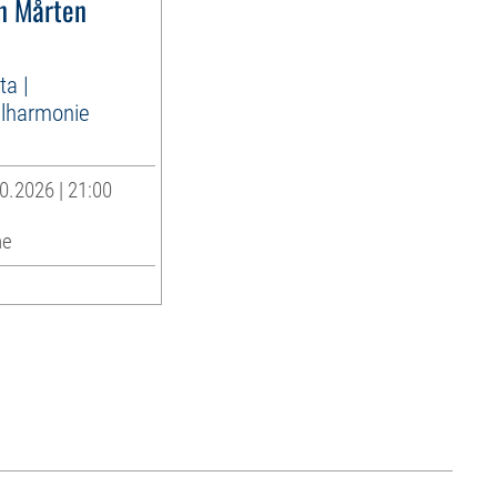
n Mårten
ta |
lharmonie
0.2026 | 21:00
he