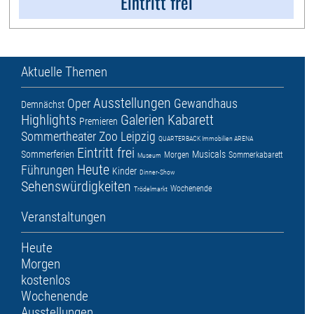
Eintritt frei
Aktuelle Themen
Ausstellungen
Oper
Gewandhaus
Demnächst
Highlights
Galerien
Kabarett
Premieren
Sommertheater
Zoo Leipzig
QUARTERBACK Immobilien ARENA
Eintritt frei
Sommerferien
Musicals
Morgen
Sommerkabarett
Museum
Heute
Führungen
Kinder
Dinner-Show
Sehenswürdigkeiten
Wochenende
Trödelmarkt
Veranstaltungen
Heute
Morgen
kostenlos
Wochenende
Ausstellungen