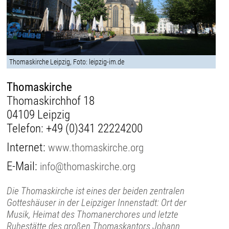
Thomaskirche Leipzig, Foto: leipzig-im.de
Thomaskirche
Thomaskirchhof 18
04109 Leipzig
Telefon:
+49 (0)341 22224200
Internet:
www.thomaskirche.org
E-Mail:
info@thomaskirche.org
Die Thomaskirche ist eines der beiden zentralen
Gotteshäuser in der Leipziger Innenstadt: Ort der
Musik, Heimat des Thomanerchores und letzte
Ruhestätte des großen Thomaskantors Johann