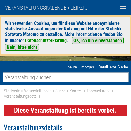
VERANSTALTUNGSKALENDER LEIPZIG
Wir verwenden Cookies, um für diese Website anonymisierte,
statistische Auswertungen der Nutzung mit Hilfe der Statistik-
Software Matomo zu erstellen. Mehr Informationen finden Sie
in unserer
Datenschutzerklärung
.
OK, ich bin einverstanden
Nein, bitte nicht
|
|
heute
morgen
Detaillierte Suche
Startseite
>
Veranstaltungen
>
Suche
>
Konzert
>
Thomaskirche
>
Veranstaltungsdetails
Diese Veranstaltung ist bereits vorbei.
Veranstaltungsdetails