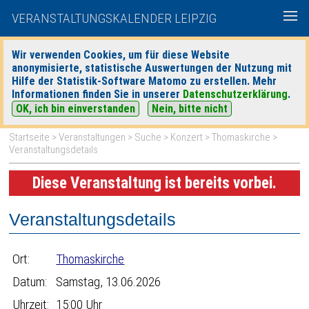
VERANSTALTUNGSKALENDER LEIPZIG
Wir verwenden Cookies, um für diese Website
anonymisierte, statistische Auswertungen der Nutzung mit
|
|
Hilfe der Statistik-Software Matomo zu erstellen. Mehr
heute
morgen
Detaillierte Suche
Informationen finden Sie in unserer
Datenschutzerklärung
.
OK, ich bin einverstanden
Nein, bitte nicht
Startseite
>
Veranstaltungen
>
Suche
>
Konzert
>
Thomaskirche
>
Veranstaltungsdetails
Diese Veranstaltung ist bereits vorbei.
Veranstaltungsdetails
Ort:
Thomaskirche
Datum:
Samstag, 13.06.2026
Uhrzeit:
15:00 Uhr