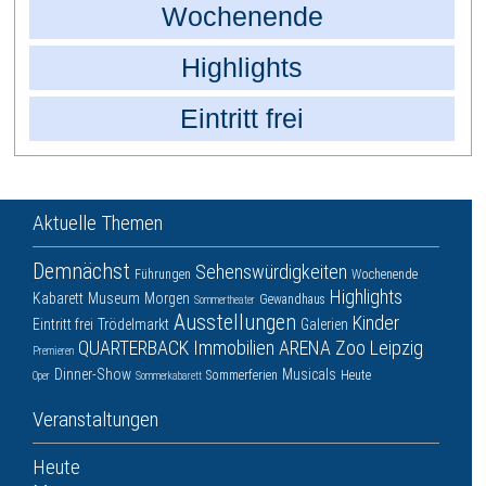
Wochenende
Highlights
Eintritt frei
Aktuelle Themen
Demnächst
Sehenswürdigkeiten
Führungen
Wochenende
Highlights
Kabarett
Museum
Morgen
Gewandhaus
Sommertheater
Ausstellungen
Kinder
Eintritt frei
Trödelmarkt
Galerien
QUARTERBACK Immobilien ARENA
Zoo Leipzig
Premieren
Dinner-Show
Musicals
Sommerferien
Heute
Oper
Sommerkabarett
Veranstaltungen
Heute